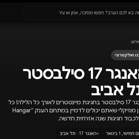
סגור
ה בא לכם הערב? חפשו מסיבה, אמן או עיר
עדונים
✈️
חו״ל
🔥
בקרוב
ירוע
יר, תאריך או שם חג.
ו ואלקטרוני
האנגר 17 סילבסטר
 אביב
האנגר 17 סילבסטר בחגיגת מיינסטרים לאורך כל הלילה! כל
תוכן מוזיקלי שאתם יכולים לדמיין במתחם הענק ״Hangar
ם חמישי, 1 בינואר
⌖
האנגר 17 · תל אביב