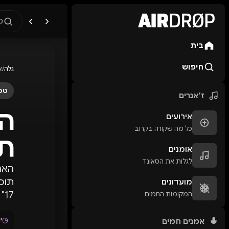
מ
בית
מה מחפשים?
🎪
פסטיבלים
🎶
מו
חיפוש
גלה
/
א
טיפ: אפשר להקליד שם אומן, ע
טכנ
ז׳אנרים
אירועים
כל מה שקורה בקרוב
תל
אומנים
לגלות את הסאונד
מועדונים
המקומות החמים
17" לכבוד חגיגות שנה אזרחית חדשה.
◷
יו
אמנים חמים