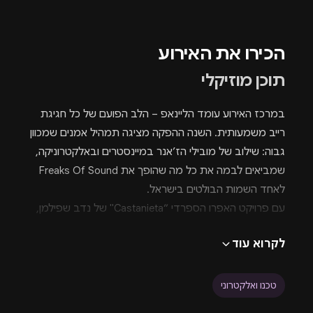
הכירו את האירוע
תוכן מוזיקלי
במרכז האירוע עומד הליינאפ – הלב הפועם של כל חגיגת
רייב משמעותית. השנה ההפקה מציגה תמהיל אמנים שמכוון
גבוה: שילוב של מובילי הז’אנר במיינסטרים ובאלקטרוניקה,
שמביאים לבמה את כל מה שהופך את Freaks Of Sound
לאחד השמות הבולטים בישראל.
עם פרויקט האפרו הספרדי ״Castanieta" של נדב שפילמן,
יחד עם מובילי סצינת המיינסטרים בישראל - שגב, אלי
לקרוא עוד
מתנה, אדידור, מתן דינו, גדש (מופע לייב גיטרה), ברק יהל
ואומנים נוספים מסצינת המיינסטרים.
המטרה ברורה: לדאוג שכל אחד ואחת ירגישו חלק מהחגיגה,
טכנו ואלקטרוני
ימצאו את עצמם בתוך הסטים, ויחוו מוזיקה שלא משאירה