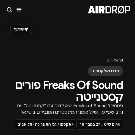
סגור
מה מחפשים?
שיתוף
🎪
פסטיבלים
🎶
מועדונים
✈️
חו״ל
🔥
בקרוב
טיפ: אפשר להקליד שם אומן, עיר, תאריך או שם חג.
גלה
/
אירוע
טכנו ואלקטרוני
Freaks Of Sound פורים
קסטנייטה
פסטיבל Freaks of Sound יוצא לדרך עם ״קסטנייטה״ עם
נדב שפילמן, ושלל אומני המיינסטרים המובילים בישראל
ב-27 לפברואר, חגיגות פורים אקספו תל אביב.
◷
יום שישי, 27 בפברואר
⌖
אקספו / גני התערוכה · תל אביב