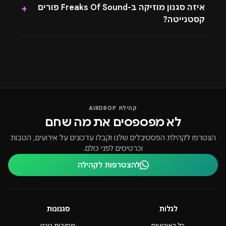
איזה סגנון מוזיקה ב-Freaks Of Sound פורים
+
rn
קסטנייטה?
הכרטיס אישי, אינו ניתן להעברה, ודורש הצגת תעודה מזהה
פיזית.
rn
אין להזמין מספר כרטיסים על אותו שם. כרטיס כפול = אי
כניסה.
קהילת AIRDROP
rn
לא מפספסים את מה שחם
כמות המשתתפים מוגבלת בהתאם לרישיון.
הצטרפו לקהילת הפסטיבלים שלנו וקבלו עדכונים על אירועים, הטבות
rn
וכרטיסים לפני כולם.
ההפקה רשאית לא לאשר כניסת לקוח בהתאם לשיקוליה.
להצטרפות לקהילה
rn
ההתנהגות במתחם חייבת להיות מכבדת; הפרה תגרור
הרחקה.
לגלות
סגנונות
rn
כל האירועים
מסיבות טכנו