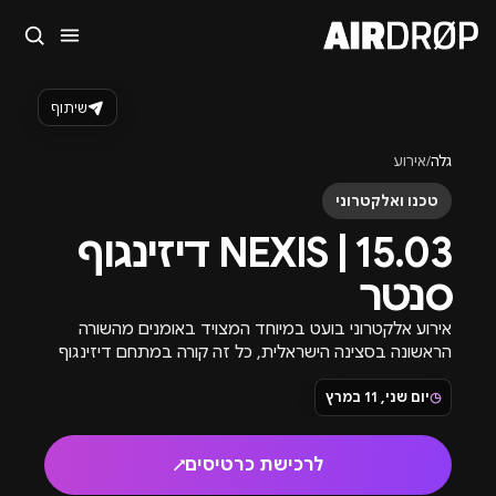
סגור
מה מחפשים?
שיתוף
🎪
פסטיבלים
🎶
מועדונים
✈️
חו״ל
🔥
בקרוב
גלה
/
אירוע
טיפ: אפשר להקליד שם אומן, עיר, תאריך או שם חג.
טכנו ואלקטרוני
15.03 | NEXIS דיזינגוף
סנטר
אירוע אלקטרוני בועט במיוחד המצויד באומנים מהשורה
הראשונה בסצינה הישראלית, כל זה קורה במתחם דיזינגוף
סנטר מסיבה במועדון תל אביבי במיוחד.
◷
יום שני, 11 במרץ
לרכישת כרטיסים
↗