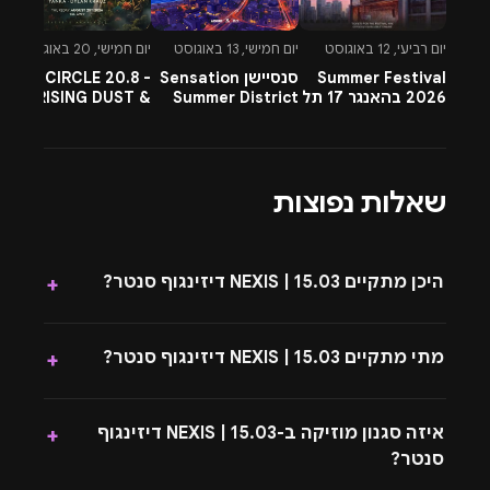
יום רביעי, 12 באוגוסט
יום חמישי, 13 באוגוסט
יום חמישי, 20 באוגוסט
יו
Summer Festival
סנסיישן Sensation
CIRCLE 20.8 -
-
2026 בהאנגר 17 תל
Summer District
RISING DUST &
l
אביב
בהרצליה פיתוח -
PETTRA & OMNYA
ח
13.8.26
שאלות נפוצות
היכן מתקיים 15.03 | NEXIS דיזינגוף סנטר?
+
מתי מתקיים 15.03 | NEXIS דיזינגוף סנטר?
+
איזה סגנון מוזיקה ב-15.03 | NEXIS דיזינגוף
+
סנטר?