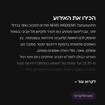
הכירו את האירוע
התגעגעתם? NEXIS WEEKEND חוזרים לסיבוב נוסף בגדול
יותר, עם ליינאפ מפתיע כמו תמיד ולוקיישן תל אביבי במיוחד
שיספק לכם תחושת קלאבינג מדהימה בעוצמתה. בין
האומנים שיתארחו בהפקת דיזינגוף סנטר מסיבה הם
שאלוס, שאגי, מולי וזאדה ואומנים נוספים.
האירוע הבולט לסופ"ש הקרוב שיתקיים ביום שישי החל
מ-22:30 ועד צאתה של השמש במתחם דיזינגוף סנטר
מסיבה מבוקש במיוחד וכמות הכרטיסים מוגבלת
ומצומצמת. בכדי לשריין את מקומכם באירוע וכמובן בכדי
לקרוא עוד
להנות ממחירים מצוינים יש לבצע הזמנה מוקדם ככל
האפשר.
על מנת לשמור על חווית בילוי מקסימלית חשוב להקפיד
טכנו ואלקטרוני
לכללים, הנהלים והדגשים הקיימים בהפקת NEXIS דיזינגוף