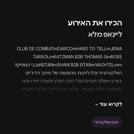
הכירו את האירוע
ליינאפ מלא
CLUB DE COMBATrnDARCOrnHARD TO TELLrnJENIA
TARSOLrnKATZMAN B2B THOMAS GrnROEE
EITANrnSHANI B2B EITANrnVACHTELrnrnחובבי המוזיקה
האלקטרונית יוכלו ליהנות מהופעות של מיטב הדיג'יים
בארץ.rnאלפי חוגגים מכל רחבי הארץ יתאגדו יחדיו ויהנו
ממסיבה בלתי נשכחת, מלאה בריקודים, אנרגיה חיובית
ותחושת שחרור.rnrnמכירת הכרטיסים כבר החלה, ומומלץ
לקרוא עוד
לרכוש אותם מראש דרך הלינק מעלה. מחירי הכרטיסים
משתנים בהתאם לסוג הכרטיס ולמועד רכישתו.rnrnלעוד
מבחר רחב של
מסיבות
וחוויות בילוי ניתן להיכנס לעמוד
טכנו ואלקטרוני
הראשי של פורטל איירדרופ המציע מגוון הפקות מתעדכן