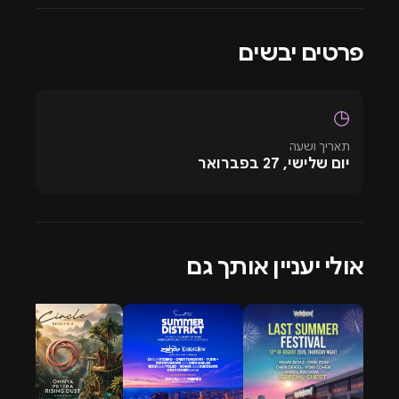
בישראל, במידה ולא מצאתם מה שחיפשתם תוכלו לשלוח
לנו הודעת וואטסאפ ונעשה את המירב על מנת לדאוג לכם
פרטים יבשים
לבילוי הקרוב.
◷
תאריך ושעה
יום שלישי, 27 בפברואר
אולי יעניין אותך גם