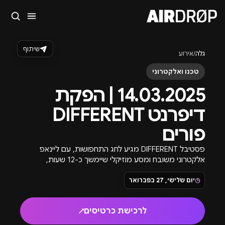
סגור
מה מחפשים?
שיתוף
גלה
/
אירוע
🎪
פסטיבלים
🎶
מועדונים
✈️
חו״ל
🔥
בקרוב
טכנו ואלקטרוני
טיפ: אפשר להקליד שם אומן, עיר, תאריך או שם חג.
14.03.2025 | הפקת
דיפרנט DIFFERENT
פורים
פסטיבל DIFFERENT מגיע לחג התחפושות, עם ליינאפ
אלקטרוני משובח ומסע מוזיקלי שיימשך כ-12 שעות,
כרטיסים ופרטים נוספים בקרוב.
◷
יום שלישי, 27 בפברואר
לרכישת כרטיסים
↗