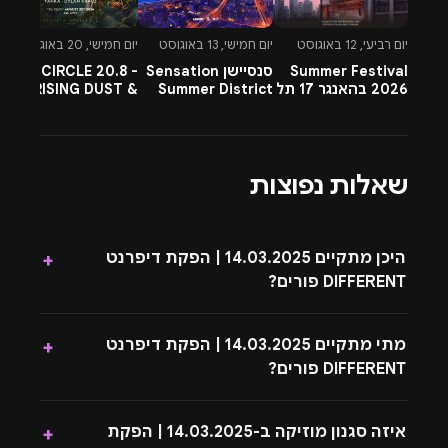
יום רביעי, 12 באוגוסט
יום חמישי, 13 באוגוסט
יום חמישי, 20 באוגוסט
יו
Summer Festival
סנסיישן Sensation
CIRCLE 20.8 -
-
2026 בהאנגר 17 תל
Summer District
RISING DUST &
l
אביב
בהרצליה פיתוח -
PETTRA & OMNYA
ח
13.8.26
שאלות נפוצות
היכן מתקיים 14.03.2025 | הפקת דיפרנט
+
DIFFERENT פורים?
מתי מתקיים 14.03.2025 | הפקת דיפרנט
+
DIFFERENT פורים?
איזה סגנון מוזיקה ב-14.03.2025 | הפקת
+