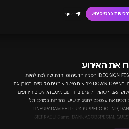
רכישת כרטיסים
שיתוף
↗
רו את האירוע
DECISION FESTIVAL! הפקה חדשה ומיוחדת שהולכת להיות
במועדון הDOWN TOWN.מביאים מיטב אומנים מקומיים וכמובן את
וק האגדי שהולך להגיע ביחד עם מיטב הלהיטים הידועים
 תכינו את עצמכם לחגיגות שישי נהדרות במרכז תל
ביב.LINEUPADAM SELLOUK (UPPERGROUND)DANI
SIERRAELI &amp; DANIJACOBSPECIAL GUES