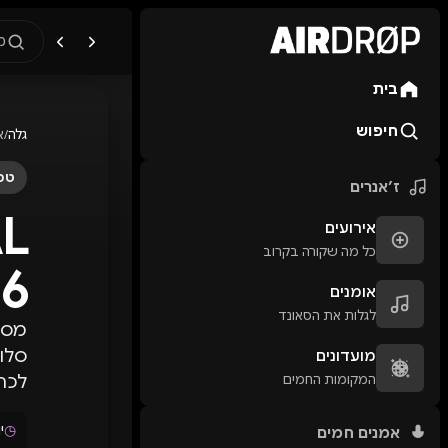
מ
בית
מה מחפשים?
🎪
פסטיבלים
🎶
מו
חיפוש
גלה
/
א
טיפ: אפשר להקליד שם אומן, ע
טכנ
ז׳אנרים
AL
אירועים
כל מה שקורה בקרוב
06
אומנים
לגלות את הסאונד
סלוק
מועדונים
המקומות החמים
לכרט
◷
יו
אמנים חמים