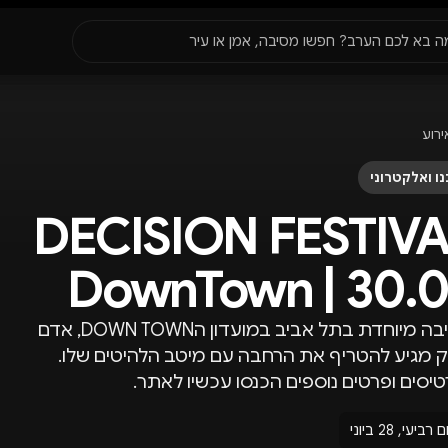
סגור
ה בא לכם הערב? חפשו מסיבה, אמן או עיר
עדונים
✈️
חו״ל
🔥
בקרוב
ירוע
יר, תאריך או שם חג.
ו ואלקטרוני
DECISION FESTIV
DownTown | 30.
מסיבה מיוחדת בתל אביב במועדון הDOWN TOWN, אדם
 מגיע להטריף את הרחבה עם מיטב הלהיטים שלו.
יסים ופרטים נוספים הכנסו עכשיו לאתר.
ם רביעי, 28 ביוני