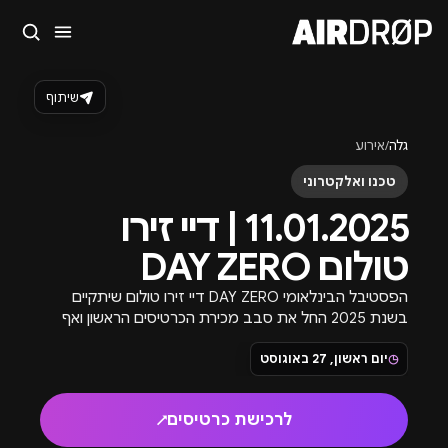
סגור
מה מחפשים?
שיתוף
🎪
פסטיבלים
🎶
מועדונים
✈️
חו״ל
🔥
בקרוב
גלה
/
אירוע
טיפ: אפשר להקליד שם אומן, עיר, תאריך או שם חג.
טכנו ואלקטרוני
11.01.2025 | דיי זירו
טולום DAY ZERO
הפסטיבל הבינלאומי DAY ZERO דיי זירו טולום שיתקיים
בשנת 2025 החל את סבב מכירת הכרטיסים הראשון ואף
עשה כבר סולד, מצורפים פרטים לכרטיסים.
◷
יום ראשון, 27 באוגוסט
לרכישת כרטיסים
↗