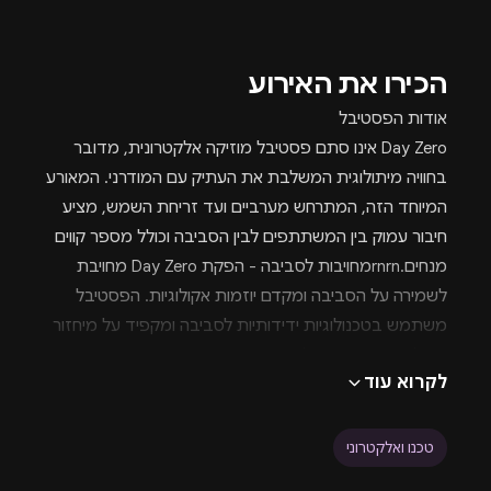
הכירו את האירוע
אודות הפסטיבל
Day Zero אינו סתם פסטיבל מוזיקה אלקטרונית, מדובר
בחוויה מיתולוגית המשלבת את העתיק עם המודרני. המאורע
המיוחד הזה, המתרחש מערביים ועד זריחת השמש, מציע
חיבור עמוק בין המשתתפים לבין הסביבה וכולל מספר קווים
מנחים.rnrnמחויבות לסביבה - הפקת Day Zero מחויבת
לשמירה על הסביבה ומקדם יוזמות אקולוגיות. הפסטיבל
משתמש בטכנולוגיות ידידותיות לסביבה ומקפיד על מיחזור
פסולת. המטרה היא להשאיר את המקום נקי יותר ממצבו
לקרוא עוד
הקודם, ללא זיהום.rnrnמסע רוחני - מעבר למחויבות
הסביבתית, Day Zero מציע מסע רוחני ייחודי. האווירה
האימרסיבית, בשילוב עם מוזיקה אלקטרונית ברמה עולמית,
טכנו ואלקטרוני
יוצרת חוויה טרנסצנדנטלית. המיקום ההיסטורי של הפסטיבל