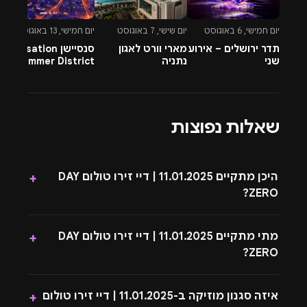
חדש בפעם המי יודע כמה.
יום חמישי, 6 באוגוסט
יום שישי, 7 באוגוסט
יום חמישי, 13 באוגוסט
יו
תדר ירושלים – אירוע
מארי וורט לאגון
סנסיישן Sensation
-
שני
נתניה
Summer District
&
בהרצליה פיתוח -
A
13.8.26
שאלות נפוצות
היכן מתקיים 11.01.2025 | דיי זירו טולום DAY
+
ZERO?
מתי מתקיים 11.01.2025 | דיי זירו טולום DAY
+
ZERO?
איזה סגנון מוזיקה ב-11.01.2025 | דיי זירו טולום
+