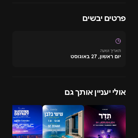
מספק רקע רב עוצמה להתעוררות רוחנית, ומאפשר
למשתתפים להתחבר לעצמם ולסביבה ברמה עמוקה
פרטים יבשים
יותר.rnrnקהילה גלובלית - Day Zero יצר קהילה גלובלית של
אנשים בעלי דעות דומות, שחולקים תשוקה למוזיקה,
לאמנות ולטבע. האבולוציה המתמשכת של הפסטיבל
◷
מבטיחה שהוא יישאר בחזית סצנת המוזיקה האלקטרונית,
תאריך ושעה
ומציע פלטפורמה לאמנים ותיקים וחדשים כאחד.
יום ראשון, 27 באוגוסט
מידע נוסף
זמן קצר לאחר פתיחת ההרשמה של DAYZERO טולום
לשנת 2025 עבור המוקדמות נרשמו למעלה מ-2,000 איש
וזה עוד לאחר הכרטיסים שהוקצאו בפלטפורמות השונות.
אולי יעניין אותך גם
יתר הכרטיסים ייפתחו בלינק המצורף ב29 לאוגוסט ולכן
למתעניינים יש להצטייד בכרטיס אשראי ומקצוענים על
המקלדת שיצליחו לעשות זאת בזמן המהר ביותר. מדובר
בפסטיבל שמוכר את עצמו ולכן הקושי לקחת חלק באירוע
הזה הוא יחסית גבוה. הליינאפ הנוכחי לקח את פסטיבל דיי
זירו 2025 טולום לקצוות חדשים ואף הם הצליחו להציב רף