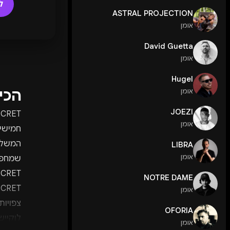
ל
ASTRAL PROJECTION
אומן
David Guetta
אומן
Hugel
הכי
אומן
JOEZI
אומן
המשלבת
LIBRA
אומן
שמחפש
NOTRE DAME
אומן
צפויות
OFORIA
לוקייש
אומן