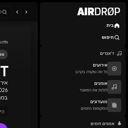
מ
בית
מה מחפשים?
🎪
פסטיבלים
🎶
מו
חיפוש
גלה
/
א
טיפ: אפשר להקליד שם אומן, ע
ז׳אנרים
טכנ
T
אירועים
כל מה שקורה בקרוב
אומנים
לגלות את הסאונד
במרכ
מועדונים
המקומות החמים
◷
יום
אמנים חמים