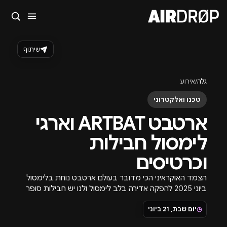
סגור
מה מחפשים?
שיתוף
🎪
פסטיבלים
🎶
מועדונים
✈️
חו״ל
🔥
בקרוב
גלה
/
אירוע
טיפ: אפשר להקליד שם אומן, עיר, תאריך או שם חג.
טכנו ואלקטרוני
ארטבט ARTBAT וארגי
לימסול חבילות
וכרטיסים
הצמד האוקראיני הכי מדובר בעולם ארטבט נוחת בלימסול
ביוני 2025 להפקה אדירה בלב לימסול ולנו יש חבילות סופר
משתלמות עבורכם!
◷
יום שבת, 21 ביוני