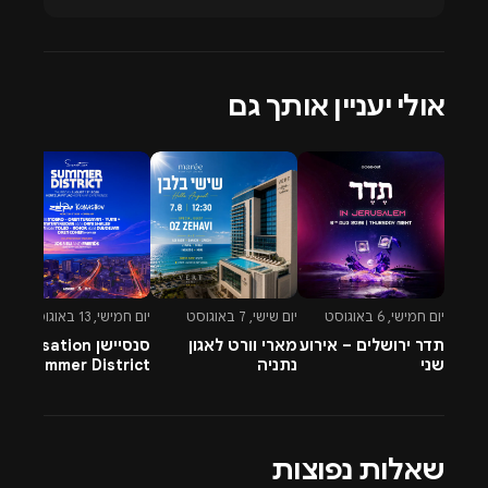
אולי יעניין אותך גם
יום חמישי, 6 באוגוסט
יום שישי, 7 באוגוסט
יום חמישי, 13 באוגוסט
יו
תדר ירושלים – אירוע
מארי וורט לאגון
סנסיישן Sensation
-
שני
נתניה
Summer District
&
בהרצליה פיתוח -
A
13.8.26
שאלות נפוצות