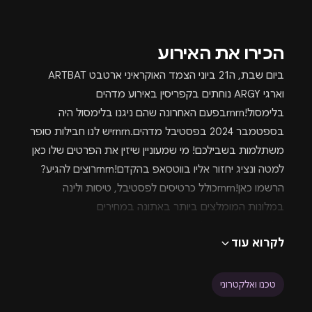
הכירו את האירוע
ביום שבת, ה21 ביוני הצמד האוקראיני ארטבט ARTBAT
וארגי ARGY נוחתים בקפריסין באירוע מדהים
בלימסול!rnrnבפעם האחרונה שהם ניגנו בלימסול היה
בספטמבר 2024 בפסטיבל מדהים.rnrnיש לנו חבילות סופר
משתלמות בשבילכם! מי שמעוניין שיזין את הפרטים שלו כאן
למטה ונציג יחזור אליו בווטסאפ בהקדם!rnrnרוצים להגיע?
הרשמו כאן!rnrnכולל כרטיסים לפסטיבל, טיסות ולינה
במלונות המומלצים ביותר באתונה במחירים
בלעדיים.rnקצת על ARGYrnARGY הוא אחד מהכוכבים
לקרוא עוד
הבולטים בז'אנר המוזיקה האלקטרונית, במיוחד בתחום
הטכנו. הוא בונה את מעמדו הייחודי דרך שילוב יוצא דופן של
קצב עוצמתי, סאונד מעמיק ועיבודים מתוחכמים, מה שהופך
טכנו ואלקטרוני
את יצירותיו לחוויה בלתי