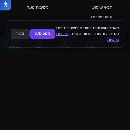
תנאי שימוש
מסיבות נוער
זכויות יוצרים
האתר משתמש בעוגיות לשיפור חוויית
קיצורי דרך
מסביב לעולם
הגלישה ולצורכי ניתוח תנועה.
מדיניות
מסכים/ה
סגור
פרטיות
מסיבות פורים
פסטיבלים בעולם
בית
לגלות
בעולם
אומנים
פרופיל
מסיבות עצמאות
מסיבות בברזיל
מסיבות סילבסטר 2026
מסיבות בקורפו
מסיבות סוכות 2026
מסיבות באתונה
מסיבות בלימסול
איירדרופ (
AIRDROP.CO.IL
) אינו משרד כרטיסים. האתר מספק קישורים
חיצוניים בלבד ואינו אחראי בשום צורה על התוכן, העלויות והתשלומים.
אנו מפליגים על פי ראות עינינו על אירועים בלבד.