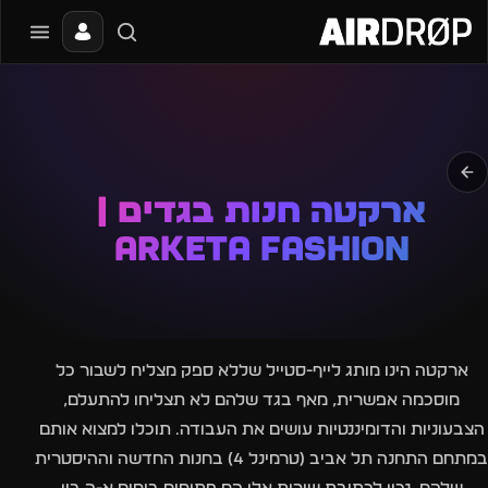
סגור
מה מחפשים?
📰
🔥
✈️
🎶
🎪
פסטיבלים
מועדונים
חו״ל
בקרוב
מגזין
טיפ: אפשר להקליד שם אומן, עיר, תאריך או שם חג.
ארקטה חנות בגדים |
Arketa Fashion
ארקטה הינו מותג לייף-סטייל שללא ספק מצליח לשבור כל
מוסכמה אפשרית, מאף בגד שלהם לא תצליחו להתעלם,
הצבעוניות והדומיננטיות עושים את העבודה. תוכלו למצוא אותם
במתחם התחנה תל אביב (טרמינל 4) בחנות החדשה וההיסטרית