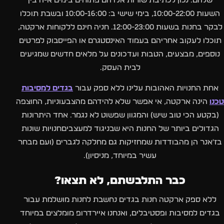
שלהם. נכון לכתיבת שורות אלו הם פתוחים בימים א-ה בין
השעות 10:00-22:00, בימי שישי ב: 10:00-16:00 ובשבת תוכלו
לבקר בחנות בשעות 12:00-23:00. חניה חינם ללקוחות ארקטה,
תוכלו לעקוב אחריהם בעמוד האינסטגרם או הפייסבוק לפרטים
נוספים, מבצעים, הטבות ועדכונים על מלאים חדשים שמגיעים
לבית העסק.
אחת החנויות האהובות עלינו ללא ספק עבור
בגדים למסיבות
טכנו
הינה ארקטה, אי אפשר שלא להידהם מהצבעוניות, החוצפה
(בקטע הכי טוב שיש) והמגוון שפשוט לא נגמר. אחד היתרונות
הגדולים ביותר של החנות היא שבניגוד למעצביםחנויות שונות
בז'אנר הן מהבודדות שמחזיקות גם מחלקה לגברים (ועם מבחר
עשיר במיוחד, מניסיון).
כבר התלבשתם, לא תצאו?
ללא ספק ארקטה חנות בגדים נחשבת לחנות מושלמת עבור
בגדים למסיבות ופסטיבלים, ואנחנו איירדרופ מומלצים במיוחד