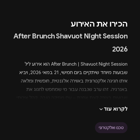
הכירו את האירוע
After Brunch Shavuot Night Session
2026
After Brunch | Shavuot Night Session הוא אירוע ליל
שבועות מיוחד שיתקיים ביום חמישי, 21 במאי 2026, ויביא
איתו חגיגה אלקטרונית באווירה אלגנטית, חופשית ומלאה
באנרגיה. זהו ערב שנבנה עבור מי שמחפש לחגוג את
שבועות בצורה קצת אחרת – עם מוזיקה טובה, קהל איכותי
והפקה מוקפדת.
לקרוא עוד
האירוע משלב בין הקונספט המזוהה של After Brunch לבין
פורמט לילי שמתאים בדיוק לאווירת החג. במקום מסיבת יום
טכנו ואלקטרוני
קלאסית, הפעם החוויה עוברת אל תוך הלילה, עם סשן
מוזיקלי שנועד לפתוח את שבועות בקצב גבוה וליצור חיבור