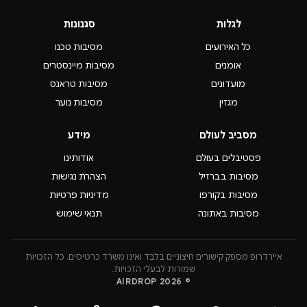
וסטייליסטית. זהו אירוע שמתאים לקבוצות חברים, זוגות וכל
לגלות
סגנונות
מי שרוצה לצאת לחגוג את ליל שבועות בחוויה מושקעת.
כל האירועים
מסיבות טכנו
אם אתם מחפשים מסיבת שבועות 2026, אירוע ליל שבועות,
אומנים
מסיבות מיינסטרים
מוזיקה אלקטרונית וקהל איכותי – After Brunch Shavuot
מועדונים
מסיבות טראנס
Night Session הוא אחד האירועים שכדאי לשים עליהם עין.
מגזין
מסיבות נוער
מסביב לעולם
מידע
פסטיבלים בעולם
אודותינו
מסיבות בברזיל
הצהרת נגישות
מסיבות בקורפו
מדיניות פרטיות
מסיבות באתונה
תנאי שימוש
איירדרופ מספק קישורים חיצוניים בלבד ואינו משרד כרטיסים. כל הזכויות
שמורות לבעלי הזכויות.
© 2026 AIRDROP