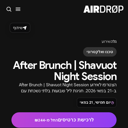
סגור
מה מחפשים?
שיתוף
🎪
פסטיבלים
🎶
מועדונים
✈️
חו״ל
🔥
בקרוב
גלה
/
אירוע
טיפ: אפשר להקליד שם אומן, עיר, תאריך או שם חג.
טכנו ואלקטרוני
After Brunch | Shavuot
Night Session
הצטרפו לאירוע After Brunch | Shavuot Night Session
ב-21 במאי 2026. חגיגת ליל שבועות בלתי נשכחת עם
מוזיקה טובה ואווירה תוססת.
◷
יום חמישי, 21 במאי
לרכישת כרטיסים
החל מ-₪244