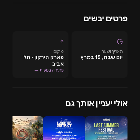
HOSTINGrnrn
מתארחות באירוע:
נועה קירל, עדן גולן,
מאירנה מאקסמלין ועוד…rnrn
מיקום:
אמפי גני יהושע, תל
פרטים יבשים
אביב.rnrn
קהל:
האירוע יכיל כ3,000 מבלים תחת כיפת
השמיים.
⌖
◷
תאריך ושעה
מיקום
יום שבת, 15 במרץ
פארק הירקון · תל
אביב
פתיחה במפות ←
אולי יעניין אותך גם