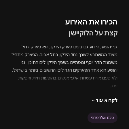
הכירו את האירוע
קצת על הלוקיישן
גני יהושע, הידוע גם בשם פארק הירקון, הוא פארק גדול
מאוד המשתרע לאורך נחל הירקון בתל אביב. הפארק מתחיל
משכונת הדר יוסף ומסתיים בשפך הירקון לים התיכון. גני
יהושע הוא אחד הפארקים הגדולים והחשובים ביותר בישראל,
ולא פעם אירח עשרות אלפי אנשים בהופעות חיות והפקות
ענק.
לקרוא עוד
קצת פרטים על האירוע
טכנו ואלקטרוני
תאריך:
15.02.2025 (23:00 – 18:00
שבת)rnrn
הפקה:
Live X – ITAY GALO