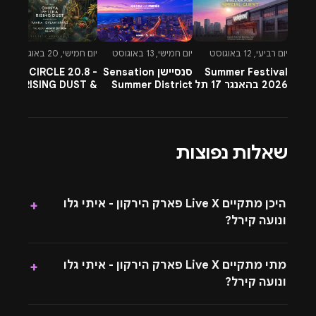
יום רביעי, 12 באוגוסט
יום חמישי, 13 באוגוסט
יום חמישי, 20 באוגוסט
יו
Summer Festival
סנסיישן Sensation
CIRCLE 20.8 -
-
2026 בהאנגר 17 תל
Summer District
RISING DUST &
l
אביב
בהרצליה פיתוח -
PETTRA & OMNYA
ח
13.8.26
שאלות נפוצות
היכן מתקיים Live X פארק הירקון - איתי גלו
+
ונועה קירל?
מתי מתקיים Live X פארק הירקון - איתי גלו
+
ונועה קירל?