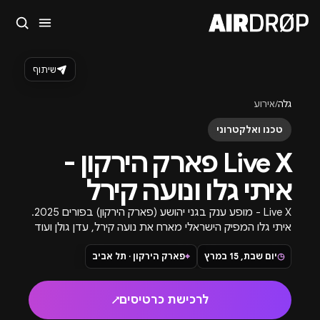
סגור
מה מחפשים?
שיתוף
🎪
פסטיבלים
🎶
מועדונים
✈️
חו״ל
🔥
בקרוב
גלה
/
אירוע
טיפ: אפשר להקליד שם אומן, עיר, תאריך או שם חג.
טכנו ואלקטרוני
Live X פארק הירקון -
איתי גלו ונועה קירל
Live X - מופע ענק בגני יהושע (פארק הירקון) בפורים 2025.
איתי גלו המפיק הישראלי מארח את נועה קירל, עדן גולן ועוד
באירוע עצום. כרטיסים באתר.
◷
יום שבת, 15 במרץ
⌖
פארק הירקון · תל אביב
לרכישת כרטיסים
↗