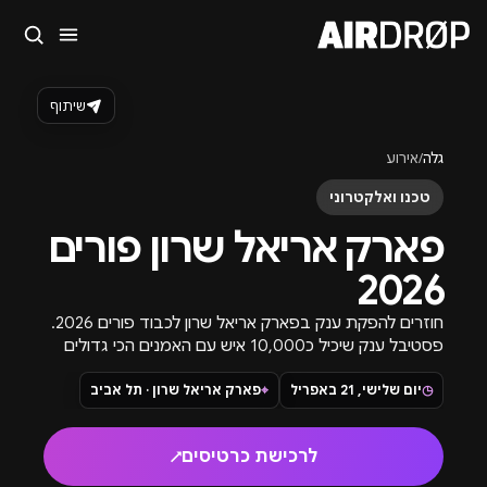
סגור
מה מחפשים?
שיתוף
🎪
פסטיבלים
🎶
מועדונים
✈️
חו״ל
🔥
בקרוב
גלה
/
אירוע
טיפ: אפשר להקליד שם אומן, עיר, תאריך או שם חג.
טכנו ואלקטרוני
פארק אריאל שרון פורים
2026
חוזרים להפקת ענק בפארק אריאל שרון לכבוד פורים 2026.
פסטיבל ענק שיכיל כ10,000 איש עם האמנים הכי גדולים
שיש בארץ.
◷
יום שלישי, 21 באפריל
⌖
פארק אריאל שרון · תל אביב
לרכישת כרטיסים
↗