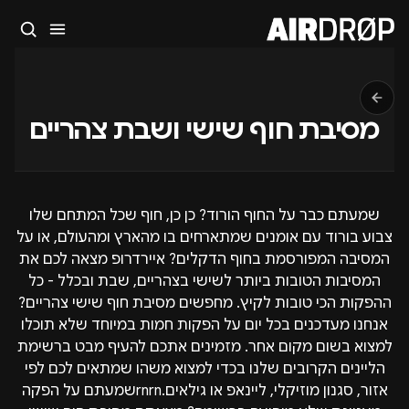
סגור
מה מחפשים?
🎪
פסטיבלים
🎶
מועדונים
✈️
חו״ל
🔥
בקרוב
מסיבת חוף שישי ושבת צהריים
טיפ: אפשר להקליד שם אומן, עיר, תאריך או שם חג.
שמעתם כבר על החוף הורוד? כן כן, חוף שכל המתחם שלו
צבוע בורוד עם אומנים שמתארחים בו מהארץ ומהעולם, או על
המסיבה המפורסמת בחוף הדקלים? איירדרופ מצאה לכם את
המסיבות הטובות ביותר לשישי בצהריים, שבת ובכלל - כל
ההפקות הכי טובות לקיץ. מחפשים מסיבת חוף שישי צהריים?
אנחנו מעדכנים בכל יום על הפקות חמות במיוחד שלא תוכלו
למצוא בשום מקום אחר. מזמינים אתכם להעיף מבט ברשימת
הליינים הקרובים שלנו בכדי למצוא משהו שמתאים לכם לפי
אזור, סגנון מוזיקלי, ליינאפ או גילאים.rnrnשמעתם על הפקה