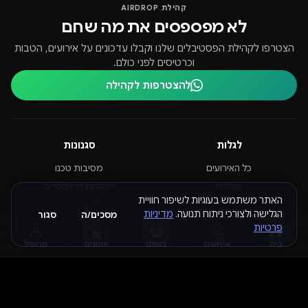
קהילת AIRDROP
לא מפספסים את מה שחם
הצטרפו לקהילת הפסטיבלים שלנו וקבלו עדכונים על אירועים, הטבות
וכרטיסים לפני כולם.
להצטרפות לקהילה
לגלות
סגנונות
כל האירועים
מסיבות טכנו
אומנים
מסיבות מיינסטרים
האתר משתמש בעוגיות לשיפור חוויית
מועדונים
מסיבות טראנס
הגלישה ולצורכי ניתוח תנועה.
מדיניות
מסכים/ה
סגור
מגזין
מסיבות נוער
פרטיות
בית
אירועים
בעולם
אומנים
פרופיל
מסביב לעולם
מידע
פסטיבלים בעולם
אודותינו
מסיבות בברזיל
הצהרת נגישות