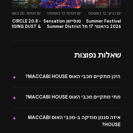
יום רביעי, 12 באוגוסט
יום חמישי, 13 באוגוסט
יום חמישי, 20 באוגוסט
יו
Summer Festival
סנסיישן Sensation
CIRCLE 20.8 -
-
2026 בהאנגר 17 תל
Summer District
RISING DUST &
l
אביב
בהרצליה פיתוח -
PETTRA & OMNYA
ח
13.8.26
שאלות נפוצות
היכן מתקיים מכבי האוס MACCABI HOUSE?
+
מתי מתקיים מכבי האוס MACCABI HOUSE?
+
איזה סגנון מוזיקה ב-מכבי האוס MACCABI
+
HOUSE?