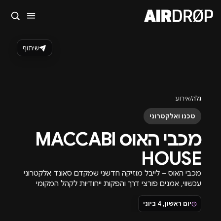
סגור
מה מחפשים?
שיתוף
🎪
פסטיבלים
🎶
מועדונים
✈️
חו״ל
🔥
בקרוב
טיפ: אפשר להקליד שם אומן, עיר, תאריך או שם חג.
גלה
/
אירוע
טכנו ואלקטרוני
מכבי האוס MACCABI
HOUSE
מכבי האוס – לייבל מוזיקה חדשני שמקדם סאונד אלקטרוני
עכשווי, אמנים פורצי דרך והפקות ייחודיות לקהל המקומי
והבינלאומי
◷
יום ראשון, 4 ביוני