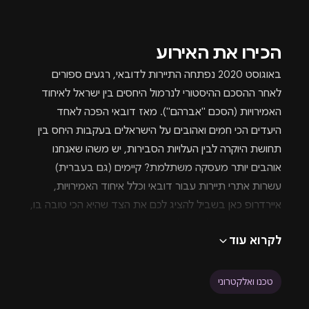
הכירו את האירוע
באוגוסט 2020 נפתחה התיירות לדובאי, רגעים ספורים
לאחר ההסכם ההיסטורי לנרמול היחסים בין ישראל לאיחוד
האמירויות (הסכם "אברהם"). מאז דובאי הפכה לאחד
היעדים הכי חמים ואהובים על הישראלים בעקבות היחס בין
תחושת היוקרה לבין העלויות הסבירות, יש משהו שאנחנו
אוהבים יותר מעסקה משתלמת? קיימים (גם בעברית)
עשרות אתרי תיירות עבור דובאי וכלל איחוד האמירויות,
איירדרופ כאן בשביל להציג לכם את הצד שהיא הכי טובה בו,
אנחנו מדברים על חיי לילה ומועדונים בדובאי כמובן.
לקרוא עוד
ARMANI / PRIVE ארמני פרייב
טכנו ואלקטרוני
השם לא סתם נשמע לכם מוכר, אכן מדובר במועדון לילה