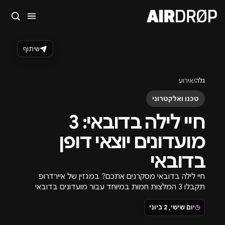
סגור
מה מחפשים?
שיתוף
🎪
פסטיבלים
🎶
מועדונים
✈️
חו״ל
🔥
בקרוב
גלה
/
אירוע
טיפ: אפשר להקליד שם אומן, עיר, תאריך או שם חג.
טכנו ואלקטרוני
חיי לילה בדובאי: 3
מועדונים יוצאי דופן
בדובאי
חיי לילה בדובאי מסקרנים אתכם? במגזין של איירדרופ
תקבלו 3 המלצות חמות במיוחד עבור מועדונים בדובאי
שיעשו לכם את החופשה.
◷
יום שישי, 2 ביוני