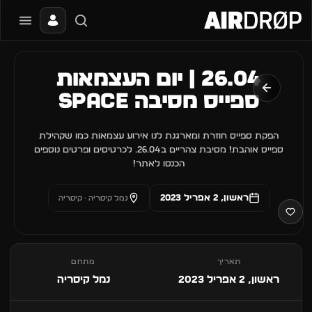
סגור
מה מחפשים?
26.04 | יום העצמאות
📰
🔥
✈️
🎶
🎪
פסטיבלים
מועדונים
חו״ל
בקרוב
מגזין
ספייס מסיבה SPACE
טיפ: אפשר להקליד שם אומן, עיר, תאריך או שם חג.
הפקת ספייס חוזרת ומארגנת לנו אירוע עצמאות כמו שקהילת
ספייס אוהבת! מסיבת צהריים ב26.04. לכרטיסים ופרטים נוספים
הכנסו לאתר!
ראשון, 2 אפריל 2023
נמל קיסריה · קיסריה
תאריך
מתחם
ראשון, 2 אפריל 2023
נמל קיסריה