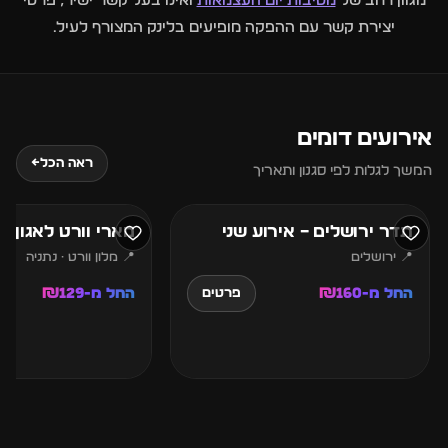
מגוון רחב של
מסיבות יום העצמאות
ואינו בעל קשר ישיר, פרטי
יצירת קשר עם ההפקה מופיעים בלינק המצורף לעיל.
אירועים דומים
7
6
ראה הכל
←
המשך לגלות לפי סגנון ותאריך
אוגוסט
אוגוסט
תדר ירושלים – אירוע שני
מארי וורט לאגון נ
📍 ירושלים
📍 מלון וורט · נתניה
החל מ-₪160
החל מ-₪129
פרטים