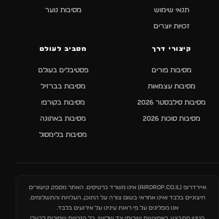
תנאי שימוש
מסיבות נוער
זכויות יוצרים
קיצורי דרך
מסביב לעולם
מסיבות פורים
פסטיבלים בעולם
מסיבות עצמאות
מסיבות בברזיל
מסיבות סילבסטר 2026
מסיבות בקורפו
מסיבות סוכות 2026
מסיבות באתונה
מסיבות בלימסול
איירדרופ (
AIRDROP.CO.IL
) אינו משרד כרטיסים. האתר מספק קישורים
חיצוניים בלבד ואינו אחראי בשום צורה על התוכן, העלויות והתשלומים.
אנו מפליגים על פי ראות עינינו על אירועים בלבד.
הניגון מתבצע באמצעות שירותי צד שלישי. כל הזכויות שמורות לבעלי