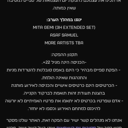
אז תכינו את עצמכם להפקת יום העצמאות של ספייס למסיבה
שאין כמותה.
ינגנו במהלך הערב:
MITA GEMI (3H extended set)
ASAF SAMUEL
More artists TBA
תקנון ההפקה:
-הכניסה הינה מגיל 22+.
- הפקת ספייס מבהיר כי הינם באפס סובלנות להטרדות מניות
והתנהגות שאינה הולמת.
- הכרטיסים הינם כרטיסים אישיים והכניסה לאירוע מותנת
בהצגת תעודת זהות תואמת לברקוד הקנייה.
- אדם שפרטיו בכרטיס לא יתאמו את פרטיו האמיתיים לא יורשה
להיכנס למתחם האירוע וכספו לא יוחזר.
אנחנו לא מנהלים קשר ישיר עם הפקה זאת, האתר שלנו מסקר