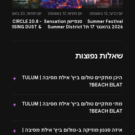
יום רביעי, 12 באוגוסט
יום חמישי, 13 באוגוסט
יום חמישי, 20 באוגוסט
יו
Summer Festival
סנסיישן Sensation
CIRCLE 20.8 -
-
2026 בהאנגר 17 תל
Summer District
RISING DUST &
l
אביב
בהרצליה פיתוח -
PETTRA & OMNYA
ח
13.8.26
שאלות נפוצות
היכן מתקיים טולום ביץ' אילת מסיבה | TULUM
+
BEACH EILAT?
מתי מתקיים טולום ביץ' אילת מסיבה | TULUM
+
BEACH EILAT?
איזה סגנון מוזיקה ב-טולום ביץ' אילת מסיבה |
+