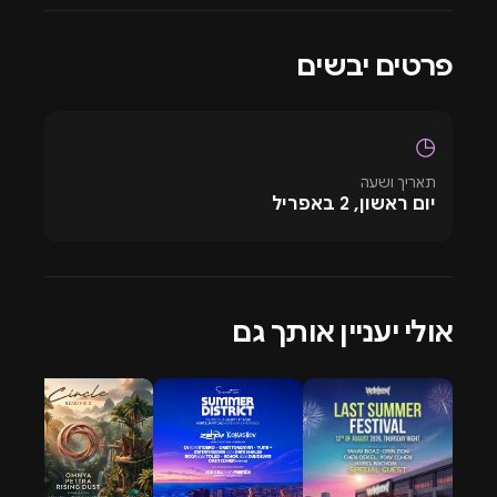
האתר. פרטים נוספים על מועדון מאיו חיפה כרטיסים ניתן
למצוא בקישורים המצורפים לעיל. אחריות הבילוי גם כן אינה
פרטים יבשים
תקפה וחלה על האתר.
◷
תאריך ושעה
יום ראשון, 2 באפריל
אולי יעניין אותך גם