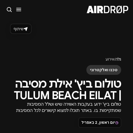
סגור
מה מחפשים?
שיתוף
🎪
פסטיבלים
🎶
מועדונים
✈️
חו״ל
🔥
בקרוב
טיפ: אפשר להקליד שם אומן, עיר, תאריך או שם חג.
גלה
/
אירוע
טכנו ואלקטרוני
טולום ביץ' אילת מסיבה
| TULUM BEACH EILAT
טולום ביץ' ידוע בעקבות האווירה שיש ושלל המסיבות
שמתקיימות בו. באתר תוכלו למצוא קישורים לכל המסיבות
הקרובות שמתקיימות בחוף.
◷
יום ראשון, 2 באפריל