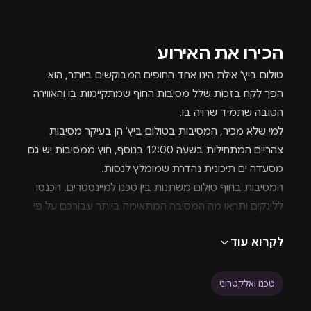
הכירו את האירוע
טולום ביץ' אילת הינו אחד החופים המבוקשים ביותר, הוא
הפך לקח בזכות שלל מסיבות החוף שמתקיימות בו והאווירה
הטובה שתמיד שרויה בו.
למי שלא מכיר, המסיבות בטולום ביץ' הן בעיקר מסיבות
צהריים המתחילות בשעה 12:00 בנוסף, חוץ ממסיבות יש גם
מסעדה ים תיכונית נהדרת שמומלץ לנסות.
המסיבות בחוף טולום משתנות בין טכנו למיינסטרים. הכנסו
ללינקים ותראו מה המסיבה המתאימה ביותר עבורכם על פי
סגנון מוזיקה או האמן שמנגן.
לקרוא עוד
כל הפרטים המצוינים לעיל נכתבו על ידי תורמי מידע, ואינם
באחריות האתר איירדרופ. לכל מקרה של תיקון או עריכה ניתן
לפנות לאנשי יחסי הציבור של האתר באמצעות כפתור
טכנו ואלקטרוני
הוואטסאפ טופס יצירת הקשר או האמייל המצורף בתחתית