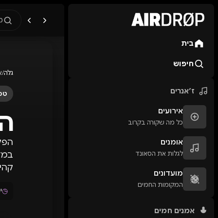
מ
בית
מה מחפשים?
🎪
פסטיבלים
🎶
מו
חיפוש
גלה
/
א
טיפ: אפשר להקליד שם אומן, ע
ז׳אנרים
טכנ
אירועים
ה
כל מה שקורה בקרוב
הפק
אומנים
לגלות את הסאונד
במדב
קהיל
מועדונים
המקומות החמים
◷
יו
אמנים חמים