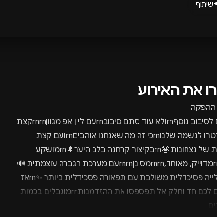
שיתוף
רו את האירוע
 ההפקה
חוזרים לסיבוב נוסףrnולא עוד סתם סיבובrnעם ליין אפ מגווןrnrnקצת
גואה רטרו לנשמה שלנוrnכי זה מה שאנחנו אוהביםrnועם קצת
תוספות של נצחונות 🤪rnבקיצור קרחנה בלב היער🌲rnמושקע
מאודrnמדוייק, מאוחד,rnrnמסונןrnrnעם מערכת הגברה עוצמתית 🔊
🎵rnצלייה פסיכדלית משולבת עם תפאורה פסכידלית ביותר ✨rnאז
אומרים לכם חד וחלק אל תפספסו את ההזדמנותrnמוגבלים בכמות
ים