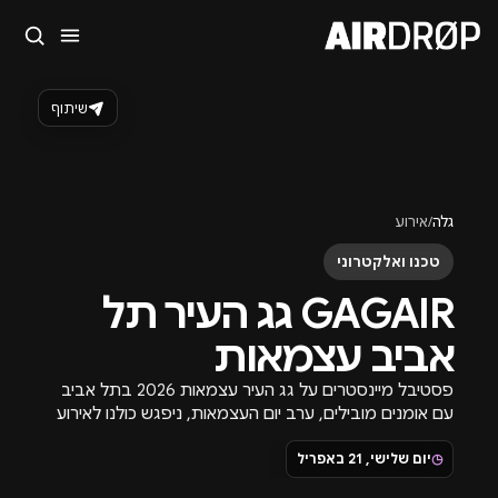
סגור
מה מחפשים?
שיתוף
🎪
פסטיבלים
🎶
מועדונים
✈️
חו״ל
🔥
בקרוב
טיפ: אפשר להקליד שם אומן, עיר, תאריך או שם חג.
גלה
/
אירוע
טכנו ואלקטרוני
GAGAIR גג העיר תל
אביב עצמאות
פסטיבל מיינסטרים על גג העיר עצמאות 2026 בתל אביב
עם אומנים מובילים, ערב יום העצמאות, ניפגש כולנו לאירוע
גג העיר השמחים ביותר בשנה.
◷
יום שלישי, 21 באפריל