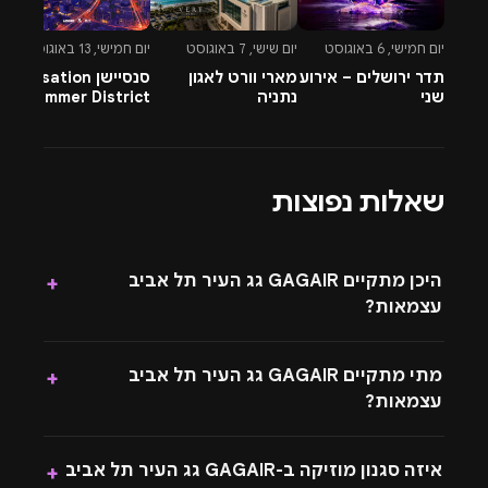
יום חמישי, 6 באוגוסט
יום שישי, 7 באוגוסט
יום חמישי, 13 באוגוסט
יו
תדר ירושלים – אירוע
מארי וורט לאגון
סנסיישן Sensation
-
שני
נתניה
Summer District
&
בהרצליה פיתוח -
A
13.8.26
שאלות נפוצות
היכן מתקיים GAGAIR גג העיר תל אביב
+
עצמאות?
מתי מתקיים GAGAIR גג העיר תל אביב
+
עצמאות?
איזה סגנון מוזיקה ב-GAGAIR גג העיר תל אביב
+