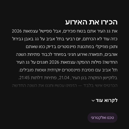
הכירו את האירוע
את גג העיר אתם בטוח מכירים, אבל ספיישל עצמאות 2026
כזה עוד לא הכרתם, יום רביעי בתל אביב על גג באבן גבירול
ותוכן מוזיקלי במתכונת מיינסטרים בדיוק כמו שאתם
אוהבים, תפאורה ואירוע חגיגי במיוחד לכבוד פתיחת השנה
החדשה! מילות ההפקה עצמאות 2026 חוגגים על גג העיר
תל אביב עם מסיבת מיינסטרים יוקרתית ושמות מובילים.
בלוקיישן המקורה בגן העיר, 21.04, פתיחת דלתות 21:45.
הכרטיס אישי בלבד — הזמינו עכשיו וחגגו את השנה החדשה
באווירה אלגנטית ומרימה. תוכן נוסף חוגגים את חג עצמאות
לקרוא עוד
בקלאס עם ערב אקסקלוסיבי במתחם גג העיר תל אביב.
איירדרופ פועלת ללא הפסקה כדי להביא לכם את האירועים
היוקרתיים, האטרקטיביים והמדוברים ביותר של השנה —
טכנו ואלקטרוני
מרוכזים בעמוד הבית בצורה נגישה ונוחה. אם מתחשק לכם