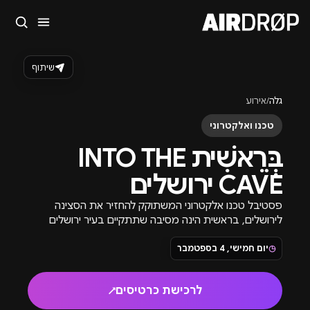
סגור
מה מחפשים?
שיתוף
🎪
פסטיבלים
🎶
מועדונים
✈️
חו״ל
🔥
בקרוב
גלה
/
אירוע
טיפ: אפשר להקליד שם אומן, עיר, תאריך או שם חג.
טכנו ואלקטרוני
בְּרֵאשִׁית INTO THE
CAVE ירושלים
פסטיבל טכנו אלקטרוני המשתוקק להחזיר את הסצינה
לירושלים, בראשית הינה מסיבה שתתקיים בעיר ירושלים
בלוקיישן יפייפה עם מובילי הסצינה האלקטרונית.
◷
יום חמישי, 4 בספטמבר
לרכישת כרטיסים
↗