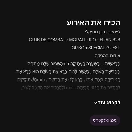
הכירו את האירוע
ליינאפ ותוכן מוזיקלי
CLUB DE COMBAT • MORALI • K.O • ELIAN B2B
ORIKOrnSPECIAL GUEST
אודות ההפקה
בְּרֵאשִׁית – בַּמְּעָרָה הָעַתִּיקָהrnrnהַסִּפּוּר שֶׁלָּנוּ מַתְחִיל
בִּבְרִיאַת הָעוֹלָם , כַּאֲשֶׁר אֱלֹהִים בָּרָא אֶת הָעוֹלָם הוּא בָּרָא אֶת
הַמּוּזִיקָה בְּיַחַד אִתּוֹ , בָּרָא לָנוּ אֶת הָרִקּוּד , rnrnמִשְׁתּוֹקְקִים
לְהַחֲזִיר אֶת הַנִּגּוּן הַבַּיְתָה , rnrn וּלְהַחֲזִיר אֶת הַקֶּצֶב לָעִיר,
יְכוֹלִים לְהַגִּיד בְּלֵב שָׁלֵם שֶׁעָשִׂינוּ אֶת זֶה וְעַכְשָׁיו נוֹתַר רַק
לקרוא עוד
לְהַמְשִׁיךְ בַּמַּסָּע הַמַּדְהִים , בְּרֵאשִׁית שינו את חַיֵּי הַלַּיְלָה בָּעִיר
לָנֶצַח , rnrnכֻּלָּנוּ יֹפִי הַבְּרִיאָה , כֻּלָּנוּ
בְּרֵאשִׁית.rnrnמִקּוּםrnrnעָמוֹק מִתַּחַת לִפְנֵי הַשֶּׁטַח, בֵּין קִירוֹת
טכנו ואלקטרוני
אֶבֶן שֶׁל זְמַן אַחֵר, נִגְלֵית אַחַת הַמְּעָרוֹת הַנְּדִירוֹת וְהַמְּרַהִיבוֹת