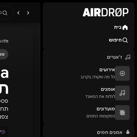
מ
בית
מה מחפשים?
🎪
פסטיבלים
🎶
מו
חיפוש
גלה
/
א
טיפ: אפשר להקליד שם אומן, ע
טכנ
ז׳אנרים
אירועים
כל מה שקורה בקרוב
תא
אומנים
לגלות את הסאונד
תחנ
מועדונים
המקומות החמים
צפוי להת
◷
יום 
אמנים חמים