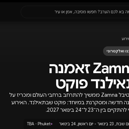
סגור
ה בא לכם הערב? חפשו מסיבה, אמן או עיר
עדונים
✈️
חו״ל
🔥
בקרוב
ירוע
יר, תאריך או שם חג.
ו ואלקטרוני
Zamna זאמנה
ילנד פוקט
פסטיבל Zamna ממשיך להתרחב ברחבי העולם ומכריז על
ה חדשה ומסקרנת במיוחד: פוקט שבתאילנד. האירוע
קיים בין ה־23 ל־24 בינואר 2027.
שבת, 23 בינואר - יום ראשון, 24 בינואר
⌖
TBA · Phuket