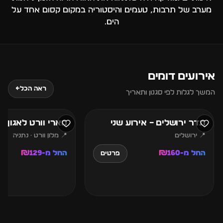
מערב של תרבות, טעמים והיסטוריה במקום קסום אחד על
הים.
אירועים דומים
7
6
ראה הכל
←
המשך לגלות לפי סגנון ותאריך
אוגוסט
אוגוסט
תדר ירושלים – אירוע שני
מארי וורט לאגון נ
📍 ירושלים
📍 מלון וורט · נתניה
החל מ-₪160
החל מ-₪129
פרטים