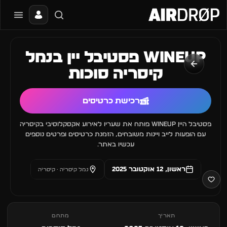
סגור
מה מחפשים?
WineUp פסטיבל יין בנמל
📰
🔥
✈️
🎶
🎪
פסטיבלים
מועדונים
חו״ל
בקרוב
מגזין
קיסריה סוכות
טיפ: אפשר להקליד שם אומן, עיר, תאריך או שם חג.
רכישת כרטיסים
פסטיבל היין WineUp פותח את שעריו לאירוע אקסקלוסיבי בקיסריה
עם הופעות לייב ויינות משובחים, הזמנת כרטיסים ופרטים נוספים
עכשיו באתר.
ראשון, 12 אוקטובר 2025
נמל קיסריה · קיסריה
תאריך
מתחם