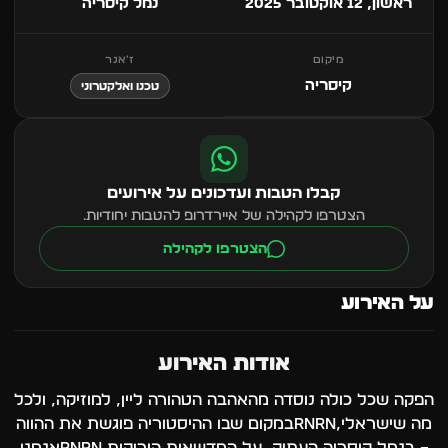
ראשון, 12 אוקטובר 2025
נמל קיסריה
מיקום
ז׳אנר
קיסריה
טכנו ואלקטרוני
קבלו הטבות ועדכונים על אירועים
הצטרפו לקהילה של איירדרופ להטבות יחודיות.
הצטרפו לקהילה
על האירוע
אודות האירוע
הפקה שכל כולה נוסדה מהאהבה הטהורה ליין, למוזיקה, ולכל
מה שישראלי,rnrnבמקום שבו ההיסטוריה פוגשת את ההווה
– בנמל קיסריה העתיק, על המדשאות הירוקות,rnrnאנחנו