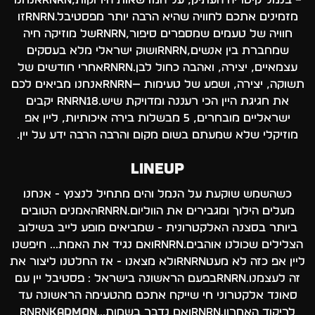
מזמינים אתכם לחוויה שהיא הרבה יותר מפסטיבל.rnrnזו
חוויה של טעמים שמספרים סיפור,rnrnשל מוזיקה חיה
שמחברת בין אנשים,rnrnושוק ישראלי מלא בעסקים
עצמאיים, יצירה, ואהבה כחול לבן.rnrnאחרי חודשים של
תשוקה, יצירה, ושפע של טעימות —rnrnאנחנו מביאים לכם
את חגיגת היין הכי רעננה ומדויקת שיש.rnrn18 יקבים
ישראליים מובחרים, 5 מבשלות בירה איכותיות, ליין אפ
מוזיקלי שלא שמעתם בשום מקום והרבה הרבה ידע על יין.
LINEUP
כשהשמש שוקעת על הנמל והים מתחיל לנצנץ - אנחנו
מעלים הילוך ומגבירים את הווליום.rnrnהאמנים הטובים
ביותר בסצנה האלקטרונית - שמביאים מופע לייב בשילוב
הצלילים שכולנו אוהבים.rnrnואם נגיד את האמת... חיפשנו
ליין אפ כזה לא מעטrnrnולא מצאנו - אז החלטנו ליצור את
זה לעצמנו.rnrnבפעם הראשונה בישראל : פסטיבל יין עם
סאונד אלקטרוני חי שייקח אתכם מהטעימה הראשונה עד
לריקוד האחרון.rnrnואם נדבר בשמות...rnrn
KADMON