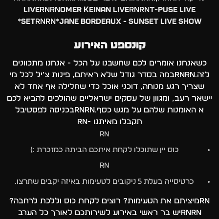
LIVE
rnrn
OMER KEINAN LIVE
rnrn
T-PUSE LIVE
SET
rnrn
*JANE BORDEAUX - SUNSET LIVE SHOW*
קונספט האירוע
כשאנחנו אומרים לכם שחשבנו על הכל - אנחנו מתכוונים
לזה.rnrnבמה בסדר גודל שלא ראיתם, פינות צ׳יל לכל מי
שצריך רגע מנוחה, דוכני אוכל כדי שחלילה אף אחד לא
יישאר רעב, ומגוון של עסקים ישראליים שהולכים להביא לכם
א האומנות שלהם על מגש כסף.rnrnבכניסה לפסטיבל
תקבלו מאיתנו -rn
rn
כוס יין שתוכלו לקחת איתכם הביתה כמזכרת :)
rn
כרטיסייה בעלת 5 ניקובים לטעימות באיזה יקבים שתרצו.
rnמיציתם את הטעימות? רוצים לקחת כוס וללכת לרחבה?
rnrnיש בר ראשי באירוע לשירותכם לאורך כל הערב