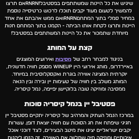
שיגיש את כל היינות שמשתתפים בפסטיבל!rnrnאם תרצו
להמשיך לטעום מעוד יקבים תוכלו לרכוש כרטיסייה נוספת
במחיר סמלי בתוך המתחםrnrnואם ממש אהבתם את אחד
היינות ותרצו לקחת אותו הביתה - הקמנו בתוך המתחם חנות
מיוחדת שתמכור את כל היינות המשתתפים בפסטיבל!
קצת על המותג
בניגוד למבחר רחב של
מסיבות
ואירועים המוצגים
באיירדרופ, מותג אירועי היין Wineup מספק חוויה חדשנית,
יוקרתית המציגה אווירה בוגרת ואקסקלוסיבית במיוחד.
המותג משלב בין חוויה של טעימות יין ובירה ובין הנאה
ממסיבה ומוזיקה טובה בלוקיישן יפייפה, נמל קיסריה.
פסטיבל יין בנמל קיסריה סוכות
במרכז הנמל העתיק והמרהיב של קיסריה יתקיים פסטיבל יין
חגיגי שיפתח את חג הסוכות עם חוויה יוצאת דופן. עשרות
יקבים ישראליים יציגו את מיטב הבצירים, לצד דוכני אוכל
איכותיים ומוזיקה חיה שתלווה את האווירה. זה הזמן ליהנות