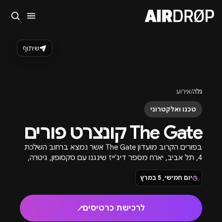
סגור
מה מחפשים?
שיתוף
🎪
פסטיבלים
🎶
מועדונים
✈️
חו״ל
🔥
בקרוב
טיפ: אפשר להקליד שם אומן, עיר, תאריך או שם חג.
גלה
/
אירוע
טכנו ואלקטרוני
The Gate קונצרט פורים
בפורים הקרוב מועדון The Gate אשר נמצא ברחוב השלכת
4, תל אביב, יארח מספר דיג'ייז שינגנו עם סקסופון, גיטרה,
בוזוקי ועוד.
◷
יום חמישי, 5 במרץ
לרכישת כרטיסים
↗