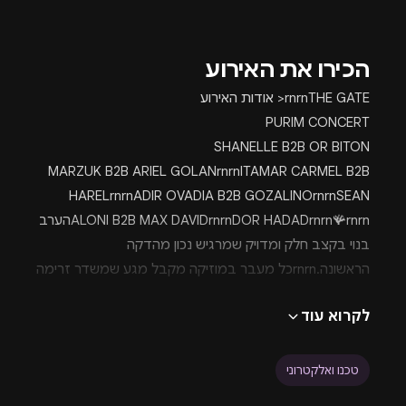
הכירו את האירוע
rnrnTHE GATE< אודות האירוע
PURIM CONCERT
SHANELLE B2B OR BITON
MARZUK B2B ARIEL GOLANrnrnITAMAR CARMEL B2B
HARELrnrnADIR OVADIA B2B GOZALINOrnrnSEAN
ALONI B2B MAX DAVIDrnrnDOR HADADrnrn🪸rnrnהערב
בנוי בקצב חלק ומדויק שמרגיש נכון מהדקה
הראשונה.rnrnכל מעבר במוזיקה מקבל מגע שמשדר זרימה
טבעית.rnrnאתה מרגיש איך הגוף משתחרר, איך הראש
לקרוא עוד
מתאזן, והרחבה מתמלאת באנרגיה לאורך כל
הלילה.rnrnהחוויה נבנית על שילוב של מוזיקה, תנועה ואווירה
זורמת שמייצרת לילה מושלם.rnrn🪸rnrnבמהלך הערב
טכנו ואלקטרוני
יתקיימו אירועי לייב מרהיבים עם סקסופון, בוזוקי וגיטרה,