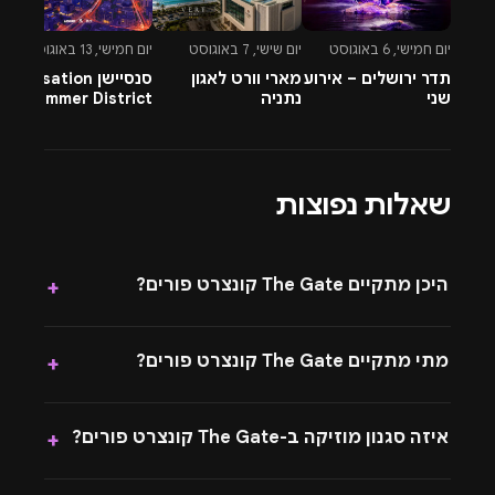
גדולים ומסיבות פורים צבעוניות.
יום חמישי, 6 באוגוסט
יום שישי, 7 באוגוסט
יום חמישי, 13 באוגוסט
יו
מנהלות האירוע
תדר ירושלים – אירוע
מארי וורט לאגון
סנסיישן Sensation
-
• הכניסה עד השעה 00:00 בלבדrnrn• כל כרטיס אישי ואינו
שני
נתניה
Summer District
&
ניתן להעברהrnrn• מספר המשתתפים מוגבל לפי תנאי
בהרצליה פיתוח -
A
13.8.26
הרישויrnrn• ההפקה רשאית לסרב כניסה לפי שיקול
דעתהrnrn• לאחר הרכישה אין ביטולים או החזריםrnrn• יש
שאלות נפוצות
לשמור על התנהגות נאותה ומרחב אישיrnrn• במקרה של
ביטול עקב הסלמה ביטחונית – הכרטיס נשמר לאירוע עתידי
היכן מתקיים The Gate קונצרט פורים?
+
מתי מתקיים The Gate קונצרט פורים?
+
איזה סגנון מוזיקה ב-The Gate קונצרט פורים?
+