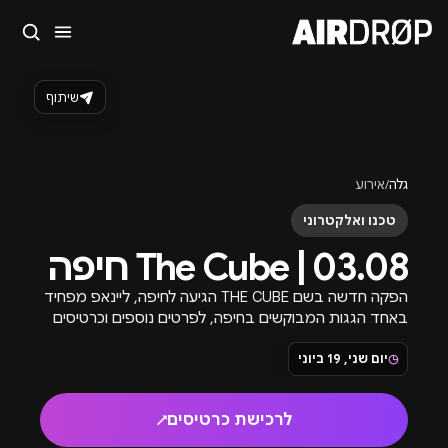
סגור
מה מחפשים?
שיתוף
🎪
פסטיבלים
🎶
מועדונים
✈️
חו״ל
🔥
בקרוב
טיפ: אפשר להקליד שם אומן, עיר, תאריך או שם חג.
גלה
/
אירוע
טכנו ואלקטרוני
03.08 | The Cube חיפה
הפקה חדשה בשם THE CUBE הגיעה לחיפה, ליינאפ מפחיד
באחד הגגות המבוקשים בחיפה, לפרטים נוספים וכרטיסים
מוזמנים להכנס לאתר.
◷
יום שני, 19 ביוני
לרכישת כרטיסים
↗