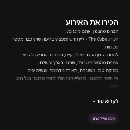
הכירו את האירוע
חברינו מהצפון, אתם מוכנים?!
הכירו, The Cube - ליין חדש ומפציץ בחיפה שרץ כבר מספר
שבועות.
למרות הזמן הקצר שהליין קיים, הם כבר הספיקו להביא
אמנים מהטופ הישראלי, שניגנו בארץ ובעולם.
מוזיקת טכנו משובחת, תאורה מדהימה ואנשים יפים.
אז חיפה תתכונני, כי הליין הזה הולך להיות מדובר בכל רחבי
העיר.
FULL LINEUP
לקרוא עוד
ADAM TEN
GOLIS
SHKILA
טכנו ואלקטרוני
HORIZON