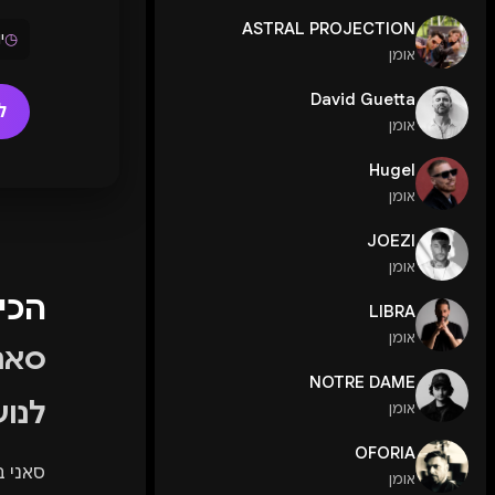
ASTRAL PROJECTION
◷
יו
אומן
David Guetta
ל
אומן
Hugel
אומן
JOEZI
אומן
הכי
LIBRA
אומן
סאני
NOTRE DAME
לנוער
אומן
OFORIA
סאני ב
אומן