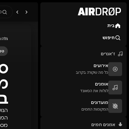
מ
בית
מה מחפשים?
🎪
פסטיבלים
🎶
מו
חיפוש
גלה
/
א
טיפ: אפשר להקליד שם אומן, ע
טכנ
ז׳אנרים
סא
אירועים
כל מה שקורה בקרוב
מס
אומנים
לגלות את הסאונד
ב-25
מועדונים
המקומות החמים
המסי
אמנים חמים
מסיב