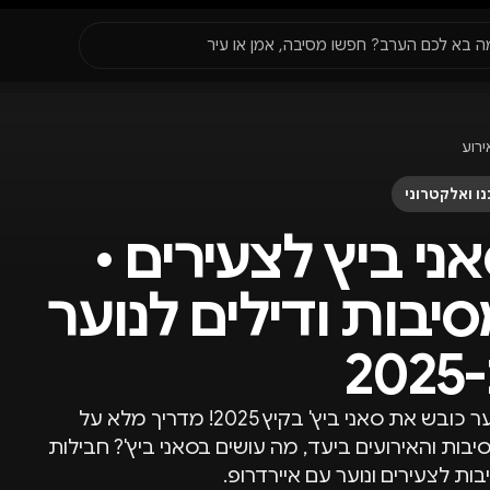
סגור
ה בא לכם הערב? חפשו מסיבה, אמן או עיר
עדונים
✈️
חו״ל
🔥
בקרוב
ירוע
יר, תאריך או שם חג.
ו ואלקטרוני
ני ביץ לצעירים •
יבות ודילים לנוער
20
הנוער כובש את סאני ביץ' בקיץ 2025! מדריך מלא על
בות והאירועים ביעד, מה עושים בסאני ביץ'? חבילות
ות לצעירים ונוער עם איירדרופ.