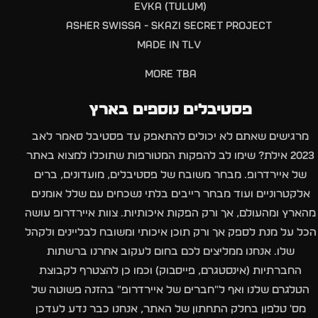
EVKA (TULUM)
ASHER SWISSA - SKAZI SECRET PROJECT
MADE IN TLV
MORE TBA
פסטיבלים נוספים בארץ
מרגישים שאתם לא יכולים להתאפק עד פסטיבל סאמר לאב
2023 אילת? שימו לב להפקות המטורפות שתוכלו למצוא באתר
של איירדרופ. מבחר משובח של פסטיבלים, מועדונים, ברים
אלקטרוניים ועוד מבחר רייבים בלתי נשכחים עם שלל אומנים
מהארץ ומהעולם, אך ורק הפקות איכותיות. צוות איירדרופ עושה
הכל על מנת לספק אך ורק תוכן איכותי ומשובח לבליינים ולקהל
שלו. אנחנו ממליצים לכם בחום לעקוב אחרנו ברשתות
החברתיות (אינסטגרם, פייסבוק) וכמו כן להצטרף לקבוצת
הטלגרם שלנו ואף ל"חברים של איירדרופ" בהזנה פשוטה של
מס' טלפון בחלק התחתון של האתר, אנחנו כבר נדע לעדכן