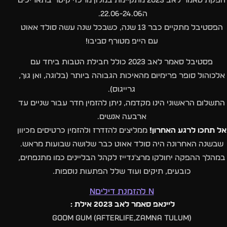
הפקת סאמר לאב 2023 מתקיימת במלון מרכזי קיסר בתאריכים
ה22.06-24.06.
הפסטיבל מתקיים כבר 13 שנה, כשבכל שנה עשה סולד אאוט
עם הייפ מטורף סביבו!
פסטיבל סאמר לאב 2023 כולל חבילת הטבות ביחד עם
אלכוהול סופר פרימיום מהאיכות הגבוהה ביותר (בלוגה, ואן גוך,
גרייגוס).
התשלום הראשוני הינו מקדמה, ניתן להזמין חדר עבור שניים עד
ארבעה אנשים.
אל תחכו לרגע האחרון!
ממליצים להזדרז ולהזמין כרטיסים מכיוון
שבשנה האחרונה היה סולד אאוט כבר שלושה שבועות מראש.
במהלך ההפקה יחולקו מרצ'נדייז לקהל הבליינים כמו מתנפחים,
כובעים, תיקים ועוד שלל הפתעות נוספות.
n להזמנת דיליםn
ליינאפ סאמר לאב 2023 אילת :
GOOM GUM (AFTERLIFE,ZAMNA TULUM)