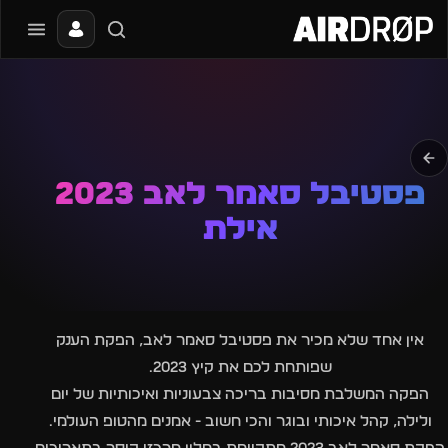
סגור
מה מחפשים?
📰
🔥
✈️
🎶
🎪
פסטיבלים
מועדונים
חו״ל
בקרוב
מגזין
טיפ: אפשר להקליד שם אומן, עיר, תאריך או שם חג.
פסטיבל סאמר לאב 2023
אילת
אין אחד שלא מכיר את פסטיבל סאמר לאב, הפקת הענק
שפותחת לכם את קיץ 2023.
הפקה המשלבת מסיבות בריכה צבעוניות ואיכותיות של יום
ולילה, קהל איכותי ובוגר והכי חשוב - אמנים מהטופ העולמי.