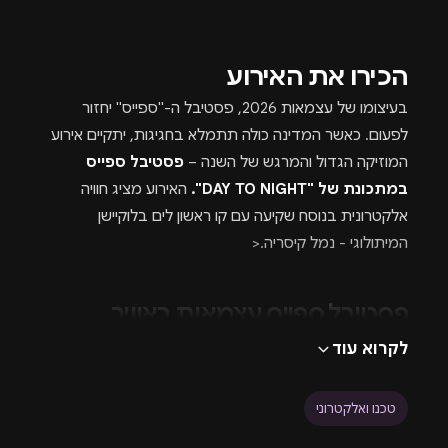
הכירו את האירוע
בעיצומו של עצמאות 2026, פסטיבל ה-"ספייס" יחזור
לפעום. כאשר המדינה כולה תתמלא בחגיגות, יתקיים אירוע
המוזיקה הגדול והמרגש של השנה –
פסטיבל ספייס
במתכונת של "DAY TO NIGHT".
האירוע מציג חוויה
אלקטרונית בנוסח שקיעה עם קו ראשון לים בלוקיישן
המיתולוגי - נמל קיסריה.<
פסטיבל ספייס עצמאות באוויר
לקרוא עוד
הפתוח
בלב ההפקה עומדת האהבה למוזיקה האלקטרונית על כל
טכנו ואלקטרוני
גווניה, האירוע מבטיח סאונד סוחף וסטים עוצמתיים שיעלו