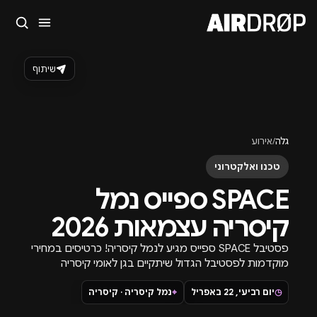
סגור
מה מחפשים?
שיתוף
🎪
פסטיבלים
🎶
מועדונים
✈️
חו״ל
🔥
בקרוב
טיפ: אפשר להקליד שם אומן, עיר, תאריך או שם חג.
גלה
/
אירוע
טכנו ואלקטרוני
SPACE ספייס נמל
קיסריה עצמאות 2026
פסטיבל SPACE ספייס מגיע לנמל קיסריה! כרטיסים במחירי
מוקדמות לפסטיבל הגדול שיתקיים בגן לאומי קיסריה
בעצמאות 2026.
◷
יום רביעי, 22 באפריל
⌖
נמל קיסריה · קיסריה