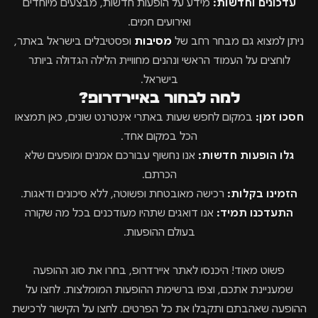
עדכונים וחדשות:
מידע על הופעות חדשות, מבצעים מיוחדים
ואירועים חמים.
ניתן למצוא גם מבחר רחב של
מסיבות
ופסטיבלים בישראל באתר,
לוחצים על העמוד הראשי ונהנים מחוויית הלילה הגדולה ביותר
בישראל.
למה לבחור באיירדרופ?
חסכו זמן:
במקום לחפש שעות באתרי אינטרנט שונים, כאן תמצאו
הכל במקום אחד.
גלו הופעות חדשות:
אנו נחשוף עבורכם אמנים ומופעים שלא
הכרתם.
הזמינו בקלות:
רכישה מאובטחת ופשוטה, ללא סיכונים ודאגות.
התעדכנו תמיד:
אנו דואגים שתהיו מעודכנים בכל מה שקורה
בעולם ההופעות.
פשוט מאוד! היכנסו לאתר איירדרופ, בחרו את סוג ההופעה
שמעניינת אתכם, וצפו ברשימת ההופעות המומלצות. לחצו על
ההופעה שאהבתם ותקבלו את כל הפרטים. לחצו על הקישור לרכישת