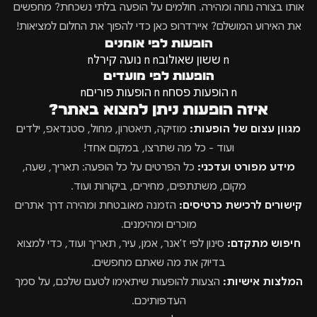
אותו בצורה נוחה ומהירה. חולמים על הופעה בלתי נשכחת? מחפשים
את האירוע המושלם? איירדרופ כאן כדי להפוך את החלום למציאות!
הופעות לפי אומנים
n ששון שאולובn
n נועה קירלn
הופעות לפי מועדים
n הופעות פסחn
n הופעות פוריםn
איזה הופעות ניתן למצוא באתר?
מגוון עצום של הופעות:
מוזיקה, תיאטרון, מחול, סטנדאפ, ילדים
ועוד - כל מה שתרצו, במקום אחד!
מידע מפורט ועדכני:
כל הפרטים על כל הופעה: תאריך, שעה,
מקום, משתתפים, מחירים, ביקורות ועוד.
קישורים לרכישת כרטיסים:
הזמנה מאובטחת ומהירה דרך אתרים
מוכרים ומהימנים.
חיפוש מתקדם:
סינון לפי ז'אנר, אמן, עיר, תאריך ועוד, כדי למצוא
בדיוק את מה שאתם מחפשים.
המלצות אישיות:
הצעות להופעות שיתאימו לטעם שלכם, על סמך
העדפותיכם.