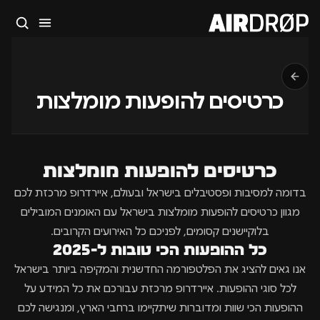
סגור
מה מחפשים?
🎪
פסטיבלים
🎶
מועדונים
✈️
חו״ל
🔥
בקרוב
כרטיסים להופעות מומלצות
טיפ: אפשר להקליד שם אומן, עיר, תאריך או שם חג.
כרטיסים להופעות מומלצות
בדומה למסיבות ופסטיבלים בישראל ובעולם, איירדרופ מרכזת לכם
מגוון כרטיסים להופעות מומלצות בישראל עם האומנים המובילים
בלוקיישנים קסומים, לפניכם כל האירועים הקרובים.
כל ההופעות הכי טובות ל-2025
אנו גאים להציג את הפלטפורמה החדשנית והמקיפה ביותר בישראל
לכל סוגי ההופעות. איירדרופ מרכזת עבורכם את כל המידע על
ההופעות הכי שוות ומדוברות שיתקיימו ברחבי הארץ, ומנגישה לכם