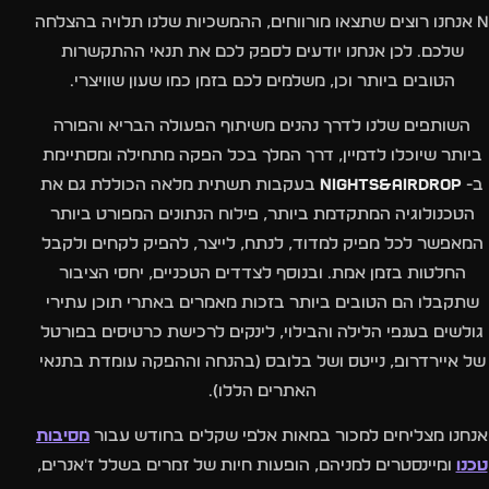
n אנחנו רוצים שתצאו מורווחים, ההמשכיות שלנו תלויה בהצלחה
שלכם. לכן אנחנו יודעים לספק לכם את תנאי ההתקשרות
הטובים ביותר וכן, משלמים לכם בזמן כמו שעון שוויצרי.
השותפים שלנו לדרך נהנים משיתוף הפעולה הבריא והפורה
ביותר שיוכלו לדמיין, דרך המלך בכל הפקה מתחילה ומסתיימת
ב-
NIGHTS&AIRDROP
בעקבות תשתית מלאה הכוללת גם את
הטכנולוגיה המתקדמת ביותר, פילוח הנתונים המפורט ביותר
המאפשר לכל מפיק למדוד, לנתח, לייצר, להפיק לקחים ולקבל
החלטות בזמן אמת. ובנוסף לצדדים הטכניים, יחסי הציבור
שתקבלו הם הטובים ביותר בזכות מאמרים באתרי תוכן עתירי
גולשים בענפי הלילה והבילוי, לינקים לרכישת כרטיסים בפורטל
של איירדרופ, נייטס ושל בלובס (בהנחה וההפקה עומדת בתנאי
האתרים הללו).
אנחנו מצליחים למכור במאות אלפי שקלים בחודש עבור
מסיבות
טכנו
ומיינסטרים למניהם, הופעות חיות של זמרים בשלל ז'אנרים,