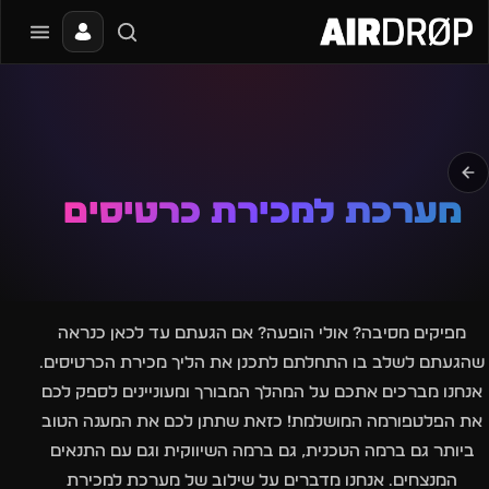
סגור
מה מחפשים?
📰
🔥
✈️
🎶
🎪
פסטיבלים
מועדונים
חו״ל
בקרוב
מגזין
טיפ: אפשר להקליד שם אומן, עיר, תאריך או שם חג.
מערכת למכירת כרטיסים
מפיקים מסיבה? אולי הופעה? אם הגעתם עד לכאן כנראה
שהגעתם לשלב בו התחלתם לתכנן את הליך מכירת הכרטיסים.
אנחנו מברכים אתכם על המהלך המבורך ומעוניינים לספק לכם
את הפלטפורמה המושלמת! כזאת שתתן לכם את המענה הטוב
ביותר גם ברמה הטכנית, גם ברמה השיווקית וגם עם התנאים
המנצחים. אנחנו מדברים על שילוב של מערכת למכירת