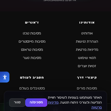
אודותינו
ז׳אנרים
אודותינו
מסיבות טכנו
הצהרת נגישות
מסיבות מיינסטרים
מדיניות פרטיות
מסיבות טראנס
תנאי שימוש
מסיבות נוער
זכויות יוצרים
קיצורי דרך
מסביב לעולם
מסיבות פורים
פסטיבלים בעולם
מסיבות עצמאות
מסיבות בברזיל
האתר משתמש בעוגיות לשיפור חוויית
הגלישה ולצורכי ניתוח תנועה.
מדיניות
מסכים/ה
סגור
מסיבות סילבסטר 2026
מסיבות בקורפו
פרטיות