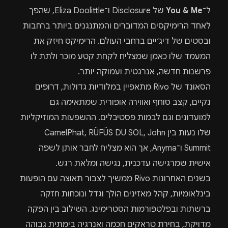
ל־
You & Me
של Disclosure ו־Eliza Doolittle, שהפך
לאחד הרימיקסים המדוברים והמתנגנים ביותר ברחבות
ובסטים של דיג׳יים ברחבי העולם. הרימיקס חיזק את
המעמד שלו כאמן שמצליח לקחת קטע מוכר ולתת לו
פרשנות חדשה, אנרגטית ועמוקה יותר.
הסאונד של Rivo מתאפיין במלודיות גדולות, דרופים
נקיים, קצב סוחף ואווירה אופורית שמתאימה גם
למועדונים וגם לבמות פסטיבלים. ההשפעות המוזיקליות
שלו נעות בין CamelPhat, RÜFÜS DU SOL, John
Summit ו־Anyma, אך הוא מצליח לחבר אותן לשפה
אישית שמרגישה עדכנית, נגישה ומלאת רגש.
בשנים האחרונות Rivo ממשיך לצבור תאוצה עם הופעות
בינלאומיות, קהל מאזינים הולך וגדל ונוכחות חזקה
ברשתות ובפלטפורמות הסטרימינג. השילוב בין הפקה
מדויקת, בחירת טראקים חכמה ואנרגיה בימתית גבוהה