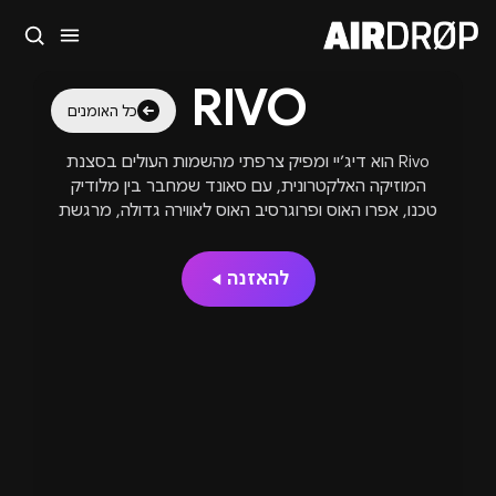
סגור
RIVO
מה מחפשים?
כל האומנים
🎪
פסטיבלים
🎶
מועדונים
✈️
חו״ל
🔥
בקרוב
Rivo הוא דיג׳יי ומפיק צרפתי מהשמות העולים בסצנת
טיפ: אפשר להקליד שם אומן, עיר, תאריך או שם חג.
המוזיקה האלקטרונית, עם סאונד שמחבר בין מלודיק
טכנו, אפרו האוס ופרוגרסיב האוס לאווירה גדולה, מרגשת
ומדויקת.
להאזנה