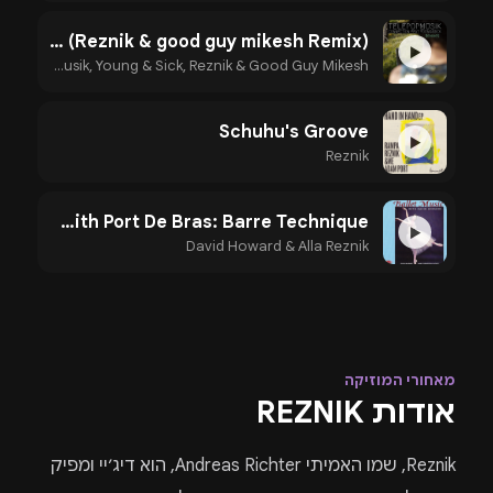
Connection (Reznik & good guy mikesh Remix)
▶
Télépopmusik, Young & Sick, Reznik & Good Guy Mikesh
Schuhu's Groove
▶
Reznik
Plies With Port De Bras: Barre Technique
▶
David Howard & Alla Reznik
מאחורי המוזיקה
אודות REZNIK
Reznik, שמו האמיתי Andreas Richter, הוא דיג׳יי ומפיק