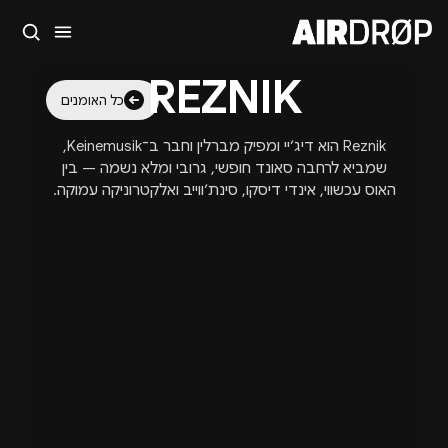
סגור
REZNIK
מה מחפשים?
כל האומנים
🎪
פסטיבלים
🎶
מועדונים
✈️
חו״ל
🔥
בקרוב
Reznik הוא דיג׳יי ומפיק מברלין וחבר ב־Keinemusik,
טיפ: אפשר להקליד שם אומן, עיר, תאריך או שם חג.
שמביא לרחבה סאונד חופשי, גרובי ומלא נשמה — בין
האוס עכשווי, אינדי דיסקו, סינת׳ווייב ואלקטרוניקה עמוקה.