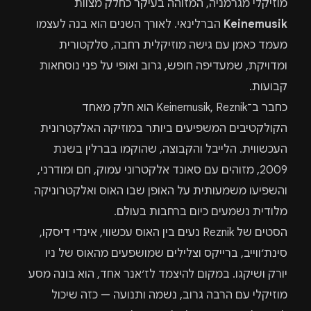
מוזיקלי מגרמניה, המזוהה בעיקר כחלק מצוות
Keinemusik
הברלינאי. לאורך השנים הוא בנה לעצמו
מעמד כאמן עם גישה מוזיקלית רחבה, סלקטורית
ומדויקת, שמעדיפה חופש, גרוב ואופי על פני נוסחאות
קבועות.
כחבר ב־Keinemusik, Reznik הוא חלק מאחד
הקולקטיבים המשפיעים ביותר במוזיקה האלקטרונית
העכשווית. הלייבל והקבוצה, שהוקמו בברלין בשנת
2009, מזוהים עם סאונד אלקטרוני עמוק, חם ומודרני,
והשפיעו משמעותית על האופן שבו האוס ואלקטרוניקה
מלודית נשמעים כיום ברחבות בעולם.
הסטים של Reznik נעים בין האוס עכשווי, אינדי דיסקו,
סינת׳ווייב, ברייקס וצלילים שמושפעים מהאוס של ניו
יורק ושיקגו. במקום להיצמד לז׳אנר אחד, הוא בונה מסע
מוזיקלי עם הרבה גרוב, נשמה ותנועה — כזה שיכול