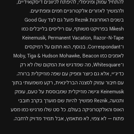
להתחיל עמוק ומינימלי, להיפתח לכיוונים דיסקואידיים,
ולהמשיך לאזורים אלקטרוניים חמים ומפתיעים.
בשנים האחרונות Reznik פועל גם לצד Good Guy
Mikesh בפרויקט משותף, עם ריליסים בלייבלים כמו
Keinemusik, Permanent Vacation, Razor-N-Tape
ו־Correspondant. בנוסף, הוא חתום על רמיקסים
לאמנים כמו Moby, Tiga & Hudson Mohawke, Beacon
ו־Whitesquare, מה שמדגיש את המקום שלו לא רק
כדיג׳יי, אלא גם כיוצר ומפיק עם שפה מוזיקלית ברורה.
עם חיבור עמוק לסצנה הברלינאית, רקע משמעותי בתוך
Keinemusik וגישה מוזיקלית שמבוססת על טעם, עומק
ותנועה, Reznik ממשיך להיות שם מוערך בקרב חובבי
האוס והאלקטרוניקה בעולם. כל סט שלו מרגיש כמו מסע
פתוח — לא צפוי, לא מתאמץ, אבל תמיד מדויק לרחבה.