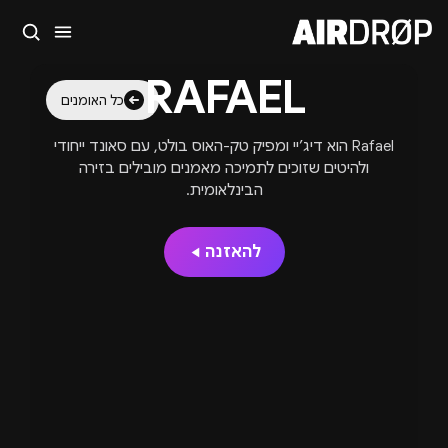
סגור
RAFAEL
מה מחפשים?
כל האומנים
🎪
פסטיבלים
🎶
מועדונים
✈️
חו״ל
🔥
בקרוב
Rafael הוא דיג’יי ומפיק טק-האוס בולט, עם סאונד ייחודי
טיפ: אפשר להקליד שם אומן, עיר, תאריך או שם חג.
ולהיטים שזוכים לתמיכה מאמנים מובילים בזירה
הבינלאומית.
להאזנה