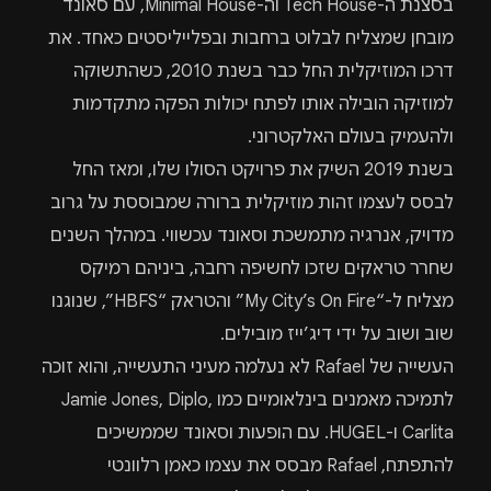
בסצנת ה-Tech House וה-Minimal House, עם סאונד
מובחן שמצליח לבלוט ברחבות ובפלייליסטים כאחד. את
דרכו המוזיקלית החל כבר בשנת 2010, כשהתשוקה
למוזיקה הובילה אותו לפתח יכולות הפקה מתקדמות
ולהעמיק בעולם האלקטרוני.
בשנת 2019 השיק את פרויקט הסולו שלו, ומאז החל
לבסס לעצמו זהות מוזיקלית ברורה שמבוססת על גרוב
מדויק, אנרגיה מתמשכת וסאונד עכשווי. במהלך השנים
שחרר טראקים שזכו לחשיפה רחבה, ביניהם רמיקס
מצליח ל-“My City’s On Fire” והטראק “HBFS”, שנוגנו
שוב ושוב על ידי דיג’ייז מובילים.
העשייה של Rafael לא נעלמה מעיני התעשייה, והוא זוכה
לתמיכה מאמנים בינלאומיים כמו
,
Diplo
,
Jamie Jones
Carlita
ו-
HUGEL
. עם הופעות וסאונד שממשיכים
להתפתח, Rafael מבסס את עצמו כאמן רלוונטי