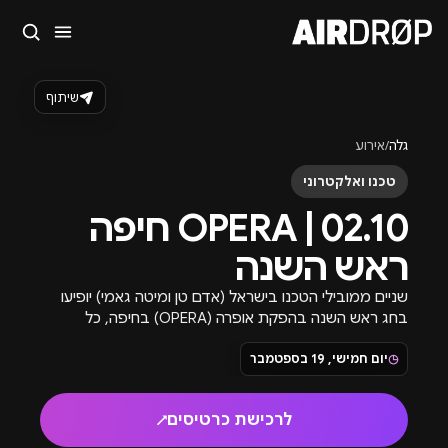
סגור
מה מחפשים?
שיתוף
🎪
פסטיבלים
🎶
מועדונים
✈️
חו״ל
🔥
בקרוב
גלה
/
אירוע
טיפ: אפשר להקליד שם אומן, עיר, תאריך או שם חג.
טכנו ואלקטרוני
02.10 | OPERA חיפה
ראש השנה
שניים ממובילי הטכנו בישראל (אדם טן ומיטה גאמי) יופיעו
בחג ראש השנה בהפקת אופרה (OPERA) בחיפה, כל
הפרטים והזמנת כרטיסים באתר.
◷
יום חמישי, 19 בספטמבר
לרכישת כרטיסים
↗