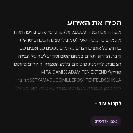
הכירו את האירוע
אופרה ראש השנה, פסטיבל אלקטרוני שיתקיים בחיפה ויארח
את אדם טן ומיטה גאמי (ממובילי סצינה הטכנו בישראל)
בחיזוק של אומנים ויוצרים מקומיים נוספים שנחשבים שם
ודבר. האירוע יתקיים במקום קסום וסודי בליבה של הבירה
הצפונית, להזמנת כרטיסים בלינק המצורף. n n ליינאפ ותוכן
מוזיקלי MITA GAMI X ADAM TEN EXTEND
SETYAMAGUCCIMILLEROSHTENFELDSSHKILAמדובר
ללא ספק בנבחרת מנצחת שנבחרה בקפידה, תוכן מוזיקלי
בעל הרמוניה נהדרת וחיבור בין אומנים שמשלימים אחד את
לקרוא עוד
השני. בשילוב עם הלוקיישן הקסום, קוד הלבוש (לבן),
התפאורה והפירוטכניקה שמחכה לכם יכול להיווצר ערב בלתי
נשכח בחסות הפקת OPERA אופרה ראש
טכנו ואלקטרוני
השנה.https://www.youtube.com/watch?