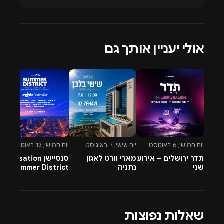
אולי יעניין אותך גם
יום חמישי, 6 באוגוסט
יום שישי, 7 באוגוסט
יום חמישי, 13 באוגוסט
יו
תדר ירושלים – אירוע
מארי וורט לאגון
סנסיישן Sensation
-
שני
נתניה
Summer District
&
בהרצליה פיתוח -
A
13.8.26
שאלות נפוצות