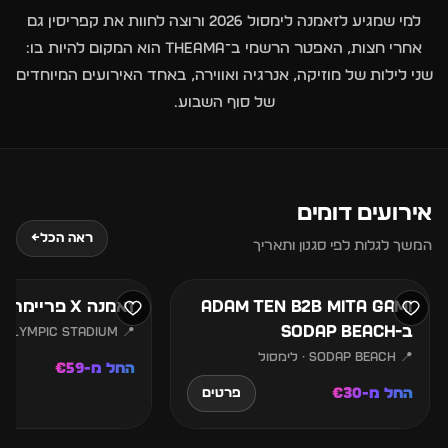
למי שמגיע לזאמנה לימסול 2026 ורוצה לחוות את קפריסין גם
אחרי חצות, האפטר הרשמי ב־THEAMA הוא המקום להיות בו:
שני לילות של מוזיקה, אנרגיה ואווירה, באחד האירועים המיוחדים
של סוף השבוע.
אירועים דומים
4
29
ראה הכל
←
המשך לגלות לפי סגנון ותאריך
אוגוסט
ספטמבר
Adam Ten b2b Mita Gami
זאמנה X פריימר אתונה
ב-SODAP Beach
📍 Olympic Stadium · אתונה
📍 SODAP Beach · לימסול
החל מ-€59
החל מ-€30
פרטים