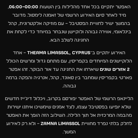
האפטר יתקיים בכל אחד מהלילות בין השעות
00:00–06:00
,
מיד לאחר סיום האירוע הרשמי של זאמנה לימסול. מדובר
בהמשך ישיר לחוויית הפסטיבל – עם מוזיקה אלקטרונית, קהל
בינלאומי, אווירה גבוהה ולוקיישן שנבחר במיוחד כדי לקחת את
החגיגה לשלב הבא.
האירוע יתקיים ב־
THEAMA Limassol, Cyprus
– אחד
הלוקיישנים המיוחדים בקפריסין, עם מתחם גדול ומרשים הכולל
2 אזורים שונים
שיארחו את החגיגה עד אור הבוקר. זהו אפטר
פארטי בקפריסין שמחבר בין סאונד, קהל, אנרגיה והפקה ברמה
גבוהה.
הליינאפ הרשמי של האפטר יפורסם בקרוב, ויכלול דיג׳ייז חדשים
שלא יופיעו בפסטיבל עצמו, לצד אמנים שימשיכו איתנו ישירות
מהבמה המרכזית אל תוך הלילה. השילוב הזה הופך את האפטר
לחלק בלתי נפרד מחוויית
Zamna Limassol
– ולא רק לאירוע
המשך.