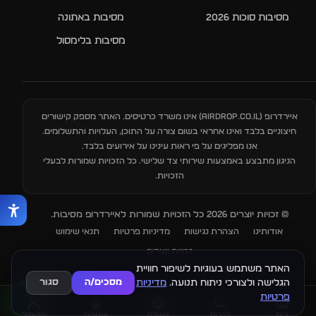
מסיבות סוכות 2026
מסיבות באתונה
מסיבות בלימסול
איירדרופ (
AIRDROP.CO.IL
) אינו משרד כרטיסים. האתר מספק קישורים
חיצוניים בלבד ואינו אחראי בשום צורה על התוכן, העלויות והתשלומים.
אנו מפליגים על פי ראות עינינו על אירועים בלבד.
הניגון מתבצע באמצעות שירותי צד שלישי. כל הזכויות שמורות לבעלי
הזכויות.
© זכויות יוצרים 2026 כל הזכויות שמורות לאיירדרופ מסיבות.
אודותינו
הצהרת נגישות
מדיניות פרטיות
תנאי שימוש
זכויות יוצרים
האתר משתמש בעוגיות לשיפור חוויית
הגלישה ולצורכי ניתוח תנועה.
מדיניות
מסכים/ה
סגור
פרטיות
בית
לגלות
בעולם
אומנים
פרופיל