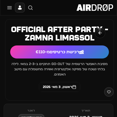
סגור
מה מחפשים?
OFFICIAL AFTER PARTY -
📰
🔥
✈️
🎶
🎪
פסטיבלים
מועדונים
חו״ל
בקרוב
מגזין
zamna limassol
טיפ: אפשר להקליד שם אומן, עיר, תאריך או שם חג.
רכישת כרטיסים
מ-€110
מסיבת האפטר הרשמית של GO-OUT תתקיים ב-2-3 במאי. לילה
בלתי נשכח של מוזיקה אלקטרונית ואווירה מחשמלת עם מיטב
האמנים.
ראשון, 3 מאי 2026
תאריך
ז׳אנר