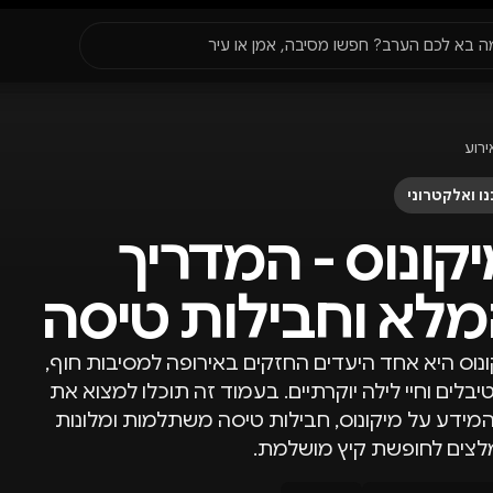
סגור
ה בא לכם הערב? חפשו מסיבה, אמן או עיר
עדונים
✈️
חו״ל
🔥
בקרוב
ירוע
יר, תאריך או שם חג.
ו ואלקטרוני
קונוס - המדריך
לא וחבילות טיסה
נוס היא אחד היעדים החזקים באירופה למסיבות חוף,
בלים וחיי לילה יוקרתיים. בעמוד זה תוכלו למצוא את
מידע על מיקונוס, חבילות טיסה משתלמות ומלונות
לצים לחופשת קיץ מושלמת.