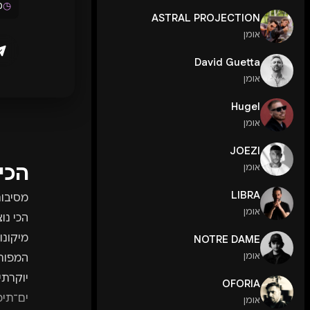
◷
מ
ASTRAL PROJECTION
אומן
David Guetta
אומן
Hugel
אומן
JOEZI
הכי
אומן
LIBRA
מסיבות
אומן
הכי נוצ
מיקונו
NOTRE DAME
אומן
המפורס
יוקרתי
OFORIA
ים־תיכ
אומן