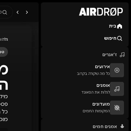
מ
בית
מה מחפשים?
🎪
פסטיבלים
🎶
מו
חיפוש
גלה
/
א
טיפ: אפשר להקליד שם אומן, ע
טכנ
ז׳אנרים
מי
אירועים
כל מה שקורה בקרוב
המ
אומנים
לגלות את הסאונד
מיקו
פסטי
מועדונים
המקומות החמים
כל ה
מומ
אמנים חמים