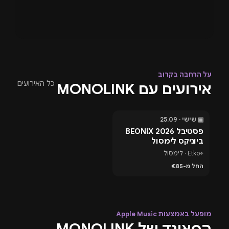
על הרחבה בקרוב
כל האירועים
אירועים עם MONOLINK
▣ שישי · 25.09
בעוד 47 ימים
פסטיבל BEONIX 2026
ביוניקס לימסול
⌖
Etko · לימסול
החל מ-€85
מופעל באמצעות Apple Music
הסאונד של MONOLINK