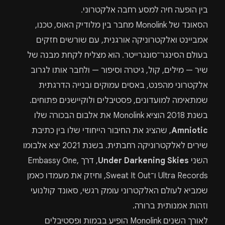
בין הופעה חיה למסע רחבה אלקטרוני.
הסאונד של Monolink מחבר בין מלודיק האוס, טכנו,
אמביינט ואלקטרוניקה אורגנית, עם שורשים חזקים
בעולם הסינגר־סונגרייטר. הוא מצליח לקחת מבנה של
שיר — מילים, קול, גיטרה וסיפור — ולחבר אותו לגרוב
אלקטרוני מהפנט, באסים עמוקים ובנייה הדרגתית
שמתאימה למועדונים, פסטיבלים ולוקיישנים פתוחים.
בשנת 2018 הוציא Monolink את אלבום הבכורה שלו
Amniotic
, שהציג את החיבור הייחודי שלו בין כתיבת
שירים לאלקטרוניקה רחבתית. בשנת 2021 יצא אלבומו
השני
Under Darkening Skies
, דרך Embassy One,
Ultra Records ו־Sweat It Out, וחיזק את מעמדו כאמן
שמביא לעולם האלקטרוני עומק רגשי, סאונד קולנועי
וזהות אמנותית ברורה.
לאורך השנים Monolink הופיע בבמות ופסטיבלים