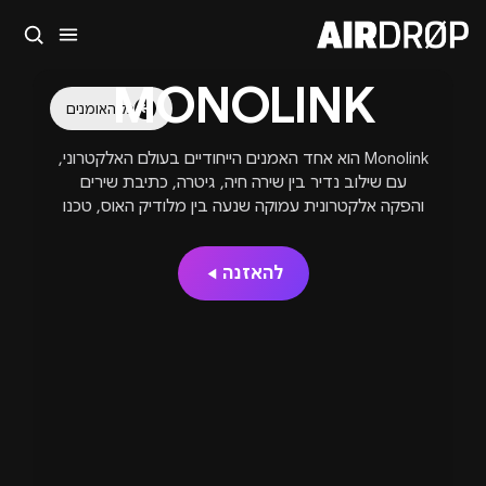
סגור
MONOLINK
מה מחפשים?
כל האומנים
🎪
פסטיבלים
🎶
מועדונים
✈️
חו״ל
🔥
בקרוב
Monolink הוא אחד האמנים הייחודיים בעולם האלקטרוני,
טיפ: אפשר להקליד שם אומן, עיר, תאריך או שם חג.
עם שילוב נדיר בין שירה חיה, גיטרה, כתיבת שירים
והפקה אלקטרונית עמוקה שנעה בין מלודיק האוס, טכנו
ואלקטרוניקה אורגנית.
להאזנה