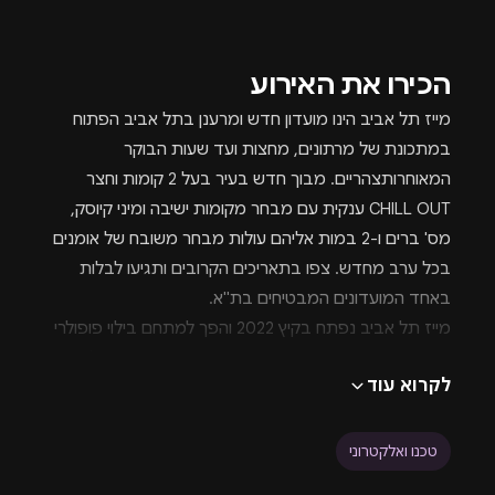
הכירו את האירוע
מייז תל אביב הינו מועדון חדש ומרענן בתל אביב הפתוח
במתכונת של מרתונים, מחצות ועד שעות הבוקר
המאוחרותצהריים. מבוך חדש בעיר בעל 2 קומות וחצר
CHILL OUT ענקית עם מבחר מקומות ישיבה ומיני קיוסק,
מס' ברים ו-2 במות אליהם עולות מבחר משובח של אומנים
בכל ערב מחדש. צפו בתאריכים הקרובים ותגיעו לבלות
באחד המועדונים המבטיחים בת"א.
מייז תל אביב נפתח בקיץ 2022 והפך למתחם בילוי פופולרי
מבעוד מועד, הוא ממוקם באזור השרון ובדר"כ מגביל את
לקרוא עוד
גילאי הכניסה ל-25+, הוא מכיל 2 רחבות ריקוד ומתחם צ'יל
האוט חיצוני ומקורה. ניתן לצפות באתר איירדרופ בכל הליינים
הקרובים של המקום, בכדי לקבל פרטים נוספים ניתן לצפות
טכנו ואלקטרוני
באתר הרשמי של המקוםלפנות למישהו מטעם המקום. אין