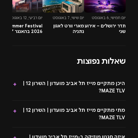
יום חמישי, 6 באוגוסט
יום שישי, 7 באוגוסט
יום רביעי, 12 באוגוסט
יו
תדר ירושלים – אירוע
מארי וורט לאגון
Summer Festival
שני
נתניה
2026 בהאנגר 17 תל
t
אביב
ב
6
שאלות נפוצות
היכן מתקיים מייז תל אביב מועדון | השרון 12 |
+
MAZE TLV?
מתי מתקיים מייז תל אביב מועדון | השרון 12 |
+
MAZE TLV?
איזה סגנון מוזיקה ב-מייז תל אביב מועדון |
+