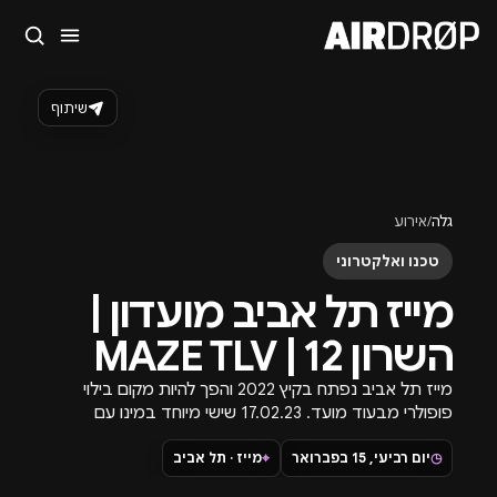
סגור
מה מחפשים?
שיתוף
🎪
פסטיבלים
🎶
מועדונים
✈️
חו״ל
🔥
בקרוב
טיפ: אפשר להקליד שם אומן, עיר, תאריך או שם חג.
גלה
/
אירוע
טכנו ואלקטרוני
מייז תל אביב מועדון |
השרון 12 | MAZE TLV
מייז תל אביב נפתח בקיץ 2022 והפך להיות מקום בילוי
פופולרי מבעוד מועד. 17.02.23 שישי מיוחד במינו עם
רשימת אמנים מהודרת במיוחד.
◷
יום רביעי, 15 בפברואר
⌖
מייז · תל אביב