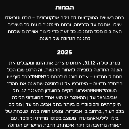
הבמות
במה ראשית המוקדשת למוזיקה אלקטרונית – טכנו וטראנס
שילוו אתכם עד הזריחה, ובמת מיינסטרים עם כל השירים
האהובים מכל הזמנים. כל זאת כדי ליצור אווירה מושלמת
לחגיגה הגדולה של השנה.
2025
בערב של ה-31.12, אנחנו עוצרים את הזמן ומקבלים את
השנה החדשה בספירה לאחור מרגשת. זה הרגע שבו הכל
מתחיל מחדש – אתם מוכנים להתחיל?rnrn"בכל סוף יש
התחלה חדשה – הצטרפו אלינו לחגיגה שתשנה את מהלך
השנה!"rnrnהאירוע יתקיים במועדון ההאנגר 17, תל
אביב.rnמועדון ההאנגר 17 הוא אחד ממועדוני הלילה
היוקרתיים והפופולריים ביותר בתל אביב. המועדון ממוקם
בלב העיר, ברחוב בן אביגדור, ומציע חוויה בלתי נשכחת של
בילוי לילי.rnהמועדון מעוצב בסגנון מודרני ומוקפד, עם
תאורה מרהיבה ומוזיקה איכותית. רחבת הריקודים הגדולה