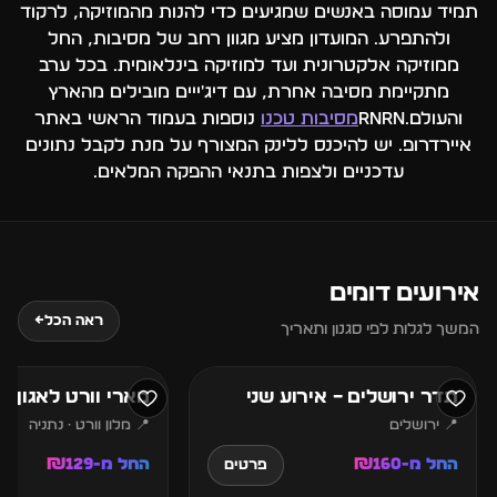
תמיד עמוסה באנשים שמגיעים כדי להנות מהמוזיקה, לרקוד
ולהתפרע. המועדון מציע מגוון רחב של מסיבות, החל
ממוזיקה אלקטרונית ועד למוזיקה בינלאומית. בכל ערב
מתקיימת מסיבה אחרת, עם דיג'ייים מובילים מהארץ
והעולם.rnrn
מסיבות טכנו
נוספות בעמוד הראשי באתר
איירדרופ. יש להיכנס ללינק המצורף על מנת לקבל נתונים
עדכניים ולצפות בתנאי ההפקה המלאים.
אירועים דומים
7
6
ראה הכל
←
המשך לגלות לפי סגנון ותאריך
אוגוסט
אוגוסט
תדר ירושלים – אירוע שני
מארי וורט לאגון נ
📍 ירושלים
📍 מלון וורט · נתניה
החל מ-₪160
החל מ-₪129
פרטים