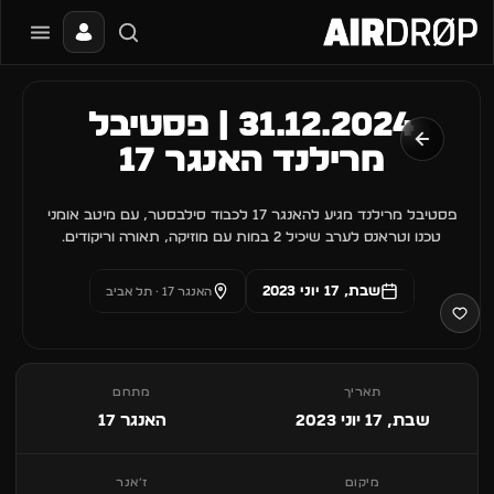
סגור
מה מחפשים?
31.12.2024 | פסטיבל
📰
🔥
✈️
🎶
🎪
פסטיבלים
מועדונים
חו״ל
בקרוב
מגזין
מרילנד האנגר 17
טיפ: אפשר להקליד שם אומן, עיר, תאריך או שם חג.
פסטיבל מרילנד מגיע להאנגר 17 לכבוד סילבסטר, עם מיטב אומני
טכנו וטראנס לערב שיכיל 2 במות עם מוזיקה, תאורה וריקודים.
שבת, 17 יוני 2023
האנגר 17 · תל אביב
תאריך
מתחם
שבת, 17 יוני 2023
האנגר 17
מיקום
ז׳אנר