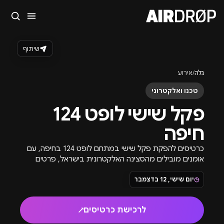
סגור
מה מחפשים?
שיתוף
🎪
פסטיבלים
🎶
מועדונים
✈️
חו״ל
🔥
בקרוב
גלה
/
אירוע
טיפ: אפשר להקליד שם אומן, עיר, תאריך או שם חג.
טכנו ואלקטרוני
פקל שישי לופט 124
חיפה
כרטיסים להפקת פקל שישי במתחם לופט 124 בחיפה, עם
אומנים מובילים מהסצינה האלקטרונית בישראל, פרטים
נוספים והזמנת כרטיסים לפקל שישי.
◷
יום שישי, 12 בדצמבר
לרכישת כרטיסים
↗