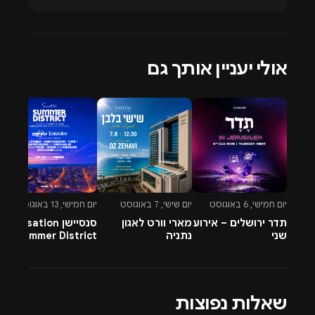
בישראל.
אולי יעניין אותך גם
יום חמישי, 6 באוגוסט
יום שישי, 7 באוגוסט
יום חמישי, 13 באוגוסט
יו
תדר ירושלים – אירוע
מארי וורט לאגון
סנסיישן Sensation
-
שני
נתניה
Summer District
&
בהרצליה פיתוח -
A
13.8.26
שאלות נפוצות