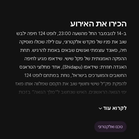
הכירו את האירוע
ב-14 לנובמבר החל מהשעה 23:00, לופט 124 חיפה ילבש
שוב את פניו של מקדש אלקטרוני, עם לילה שכולו מוסיקה
חיה, סאונד עוצמתי ואנשים שבאים באמת להרגיש. תחת
ההפקה האמנותית של פקל שישי. שידאפו מגיע לחיפה
האגדה חוזרת: שידאפו (Shidapu), אחד מחלוצי הטראנס
החשובים והמוערכים בישראל, נוחת במתחם לופט 124
להפקת פק״ל שישי וחושף שוב את הקסם שמלווה אותו מאז
ימי הגואה הראשונים. האיש שנחשב ל“מלך הגואה” בזכות
הסאונד הייחודי, ההשפעה הבינלאומית והנוכחות הכובשת על
לקרוא עוד
הבמה—מגיע לתת סט שכולו נוסטלגיה, אנרגיה וחוויה שחוצה
דורות. זהו רגע שחובבי טראנס אמיתיים לא ירצו לפספס.
אודות ההפקה בלב סצנת מסיבות בחיפה תחת האווירה
טכנו ואלקטרוני
הקסומה של הכרמל, חוזרת סדרת האירועים שכבשה את