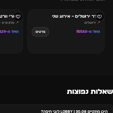
אוגוסט
אוגוסט
תדר ירושלים – אירוע שני
מארי וורט 
📍 ירושלים
📍 מלון וורט ·
החל מ-₪160
החל מ-₪129
פרטים
שאלות נפוצות
היכן מתקיים 30.08 | LOBBY לובי חיפה?