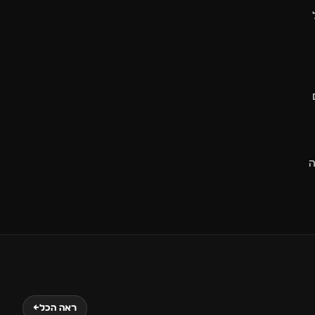
ל
יה
20
ראה הכל
←