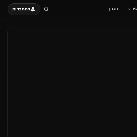
יר
מגזין
התחברות
ות