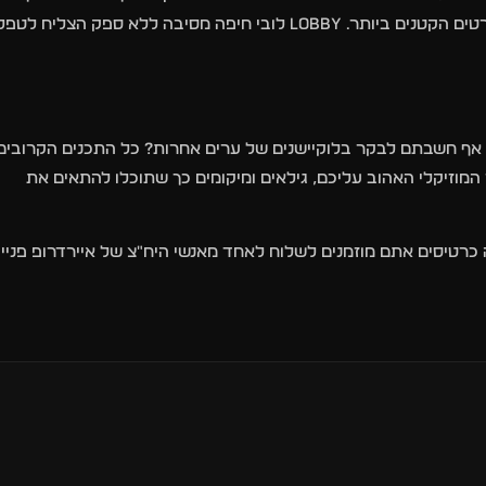
במועדון קל לזהות שמדובר בקבוצה שעושה זאת בגדול ועד הפרטים הקטנים ביותר. LOBBY לובי חיפה מסיבה ללא ספק הצליח לטפ
לי אף חשבתם לבקר בלוקיישנים של ערים אחרות? כל התכנים הקרובים
 המוזיקלי האהוב עליכם, גילאים ומיקומים כך שתוכלו להתאים את
 את הליין הרצוי של מועדון LOBBY לובי חיפה כרטיסים אתם מוזמנים לשלוח לאחד מאנשי היח"צ של איירדרופ פני
13