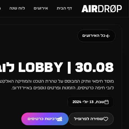
דף הבית
אירועים
לוח שנה
מ
מה מחפשים?
🎶
🎪
פסטיבלים
מועדוני
כל האירועים
טיפ: אפשר להקליד שם אומן, עיר, 
30.08 | LOBBY לובי חיפה
מוסד חיפאי וותיק המבוסס על טהרת הטכנו והמוזיקה האלקטר
לובי חיפה כרטיסים, הזמנות ופרטים נוספים באיירדרופ.
שבת, 13 יולי 2024
שמירה לפרופיל
רכישת כרטיסים