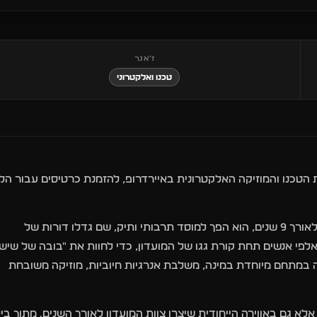
ז׳אנר
טכנו ואלקטרוני
הטכנו והמוזיקה האלקטרונית באיירדרופ, להזמנת כרטיסים עבור הליי
מועדון לובי חיפה מסיבה הוא הרבה יותר מסתם מקום לרקוד בו. לאורך 9 שנים, הוא הפך למוסד תרבותי ותיק, שם גדלו דורות של
 אלפי אנשים תחת קורת גגו של המועדון, כדי לחוות את "בובה של שישי
ירה במתחם מיוחדת במינה, משלבת אנרגיות חיוביות, מוזיקה משובחת
 גם באווירה הייחודית שיצרו צוות המועדון לאורך השנים. מתוך ביל