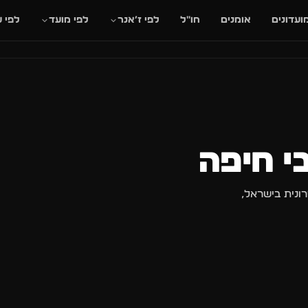
סגור
ועדונים
אומנים
חו״ל
לפי ז׳אנר
לפי מועד
לפי ע
🎸
🌊
📰
🔥
✈️
ם
חו״ל
בקרוב
מגזין
מסיבות חוף
הופעות חי
תאריך או שם חג.
ונית בישראל,