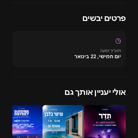
הליבינג רום מציע חוויה אינטימית אך עוצמתית: סאונד נקי,
ויזואלס חדים, דיג’יים מובילים מהארץ ומהעולם ומרחב
פרטים יבשים
שמרגיש כמו שילוב מושלם בין לופט אורבני למסיבת
אנדרגראונד. זהו המקום שבו אפשר למצוא טכנו, האוס וגרוב
שמנוגנים קרוב לקהל, בעוצמה הנכונה ועם קצב שמרים את
◷
הלילה לגבהים חדשים.
תאריך ושעה
מסיבות בליבינג רום ידועות באווירה שמחברת בין אנשים
יום חמישי, 22 בינואר
שמגיעים ליהנות ממוזיקה אמיתית. אין פה מועדון ענק, יש
חדר אחד מלא אנרגיה, קהל אוהב ומסיבה שנמשכת עד
שעות הבוקר. בזכות המיקום המרכזי, החוויה האיכותית והקו
המוזיקלי המדויק, הליבינג רום נחשב לאחד הלוקיישנים הכי
אולי יעניין אותך גם
חמים בתל אביב לחובבי סצנת האלקטרוניקה. אודות ליבינג
רום תל אביב
הליבינג רום תל אביב, הממוקם ברחוב מיטב 6, הוא מועדון
בוטיק שמצליח לשלב בין עיצוב ביתי חמים לבין אנרגיה
אורבנית של עיר ללא הפסקה. המקום מעוצב כסלון אינטימי
עם רהיטים נוחים ותאורה רכה, לצד רחבת ריקודים עוצמתית