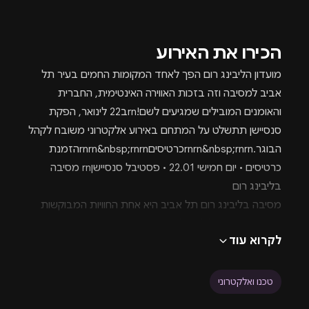
הכירו את האירוע
מועדון הליבינג רום הפך לאחד המקומות החמים בעיר תל
אביב למסיבה וזה בזכות האווירה האינטימית, החברית
והאומנים המובילים שמגיעים לשם!rnב22 לינואר, הפקת
סנסיישן תתשלט על המתחם באירוע אלקטרוני משובח לקהל
הבוגר.rnrn&nbsp;rnrnכרטיסיםrnrn&nbsp;rnrnהזמנת
כרטיסים • יום חמישי 22.01 • פסטיבל סנסיישןrn מסיבה
בליבינג רום
מסיבה בליבינג רום תל אביב היא אחת החוויות המבוקשות
ביותר בסצנת הלילה של העיר. Living Room Tel Aviv הפך
לקרוא עוד
בשנים האחרונות לשם מוביל בעולם המסיבות האלקטרוניות,
עם ליינים קבועים שמושכים קהל איכותי, מוזיקה עדכנית
ואווירה שמגדירה מחדש איך נראית מסיבה בעיר ללא
טכנו ואלקטרוני
הפסקה.