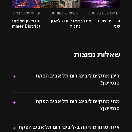
שמציעה מוזיקה אלקטרונית איכותית וליינים שמושכים קהל
יום חמישי, 6 באוגוסט
יום שישי, 7 באוגוסט
יום חמישי, 13 באוגוסט
יו
צעיר ואוהב מסיבות. Livingroom Tel Aviv נחשב לאחד
תדר ירושלים – אירוע
מארי וורט לאגון
סנסיישן Sensation
-
המקומות הבולטים בסצנה בזכות חוויה המדויקת בין בית
שני
נתניה
Summer District
&
למסיבה.
בהרצליה פיתוח -
A
13.8.26
דגשים ונהלים חיוניים
בכדי להנות מחוויית בילוי מיטבית יש לשים לב לכללי ונהלי
שאלות נפוצות
ההפקה. כמו כן בתהליך רכישת הכרטיסים יש להיצמד
לפרטים המדויקים התואמים את פרטי הזהות שלכם בכדי לא
לייצר אי נעימויות בהליך הכניסה לאירוע או בשלב הזמנת
היכן מתקיים ליבינג רום תל אביב הפקת
+
הכרטיסים.
סנסיישן?
מתי מתקיים ליבינג רום תל אביב הפקת
+
סנסיישן?
איזה סגנון מוזיקה ב-ליבינג רום תל אביב הפקת
+