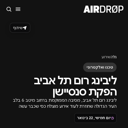
סגור
מה מחפשים?
שיתוף
🎪
פסטיבלים
🎶
מועדונים
✈️
חו״ל
🔥
בקרוב
טיפ: אפשר להקליד שם אומן, עיר, תאריך או שם חג.
גלה
/
אירוע
טכנו ואלקטרוני
ליבינג רום תל אביב
הפקת סנסיישן
ליבינג רום תל אביב, מסיבה הממוקמת ברחוב מיטב 6 בלב
העיר הגדולה שחוזרת לעוד אירוע מוצלח כפי שכבר עשה
כבר עשרות פעמים, אירוע טכנו נוצץ.
◷
יום חמישי, 22 בינואר