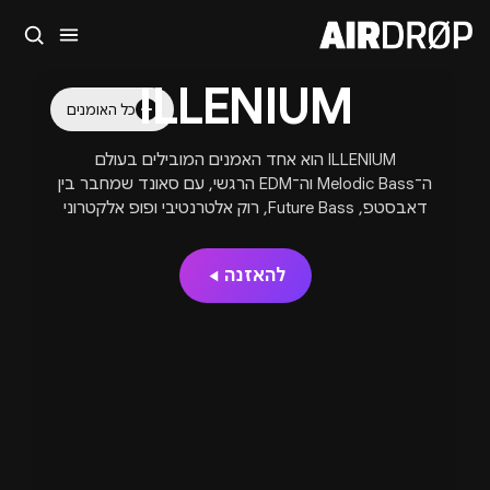
סגור
ILLENIUM
מה מחפשים?
כל האומנים
🎪
פסטיבלים
🎶
מועדונים
✈️
חו״ל
🔥
בקרוב
ILLENIUM הוא אחד האמנים המובילים בעולם
טיפ: אפשר להקליד שם אומן, עיר, תאריך או שם חג.
ה־Melodic Bass וה־EDM הרגשי, עם סאונד שמחבר בין
דאבסטפ, Future Bass, רוק אלטרנטיבי ופופ אלקטרוני
לחוויית לייב עוצמתית ומלאת רגש.
להאזנה