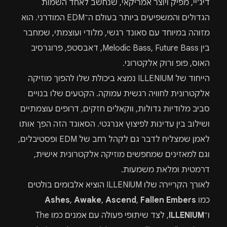
דיג׳יי, מפיק ויוצר אמריקאי, שנחשב לאחד השמות
הגדולים והמשפיעים ביותר בעולם ה־EDM המודרני. הוא
מזוהה במיוחד עם סאונד רגשי, מלודי ועוצמתי, שמחבר
בין Melodic Bass, Future Bass, דאבסטפ, פרוגרסיב
האוס, פופ ורוק אלקטרוני.
הייחוד של ILLENIUM נמצא ביכולת שלו להפוך מוזיקה
אלקטרונית לחוויה רגשית עמוקה. הקטעים שלו בנויים
סביב מלודיות גדולות, ווקאלים חזקים, דרופים עוצמתיים
ושילוב בין עדינות לפיצוץ אנרגטי. הסאונד הזה הפך אותו
לאמן שמצליח לדבר גם לקהל רחב של EDM ופסטיבלים,
וגם למאזינים שמחפשים מוזיקה אלקטרונית אישית,
דרמטית ומלאת משמעות.
לאורך הקריירה שלו ILLENIUM הוציא אלבומים בולטים
כמו
Fallen Embers
,
Ascend
,
Awake
,
Ashes
ו־
ILLENIUM
, לצד שיתופי פעולה עם אמנים כמו The