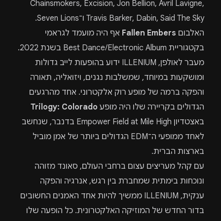
Chainsmokers, Excision, Jon Bellion, Avril Lavigne,
Travis Barker, Dabin, Said The Sky ו־Seven Lions.
האלבום
Fallen Embers
אף היה מועמד לגראמי
בקטגוריית Best Dance/Electronic Album בשנת 2022.
מעבר לאולפן, ILLENIUM ידוע בהופעות לייב גדולות
ומושקעות במיוחד, שמשלבות נגנים, ויזואליה, תאורה
והפקה ברמה של מופע רוק אלקטרוני. אחד מהרגעים
הגדולים בקריירה שלו היה מופע
Trilogy: Colorado
באצטדיון Empower Field at Mile High בדנבר, שנחשב
לאחד ממופעי ה־EDM הגדולים ביותר של אמן מוביל
בארצות הברית.
עם קהל מעריצים עצום ברחבי העולם, סאונד מזוהה
ונוכחות בימתית שמחברת בין רגש, אנרגיה והפקה
ענקית, ILLENIUM ממשיך להיות אחד האמנים החשובים
בדור החדש של המוזיקה האלקטרונית. כל הופעה שלו