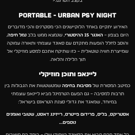
בקצב הטרנס.<
PORTABLE - URBAN PSY NIGHT
האירוע יתקיים באחד הלוקיישנים הכי מסקרנים והכי מדוברים
היום בצפון –
האנגר 15 ההיסטורי
, שנמצא ממש בלב
נמל חיפה
,
והוסב לחלל הופעות מתקדם עם סאונד עוצמתי ותאורה עמוקה
שמייצרת חוויה טוטאלית – כזו שתיקח אתכם למסע מוזיקלי אל
תוך הלילה והלאה.
ליינאפ ותוכן מוזיקלי
כמיטב המסורת של
מסיבות בחיפה
שמטשטשות את הגבולות בין
תרבות למסיבה – גם הפעם הטרמינל מביא ליינאפ עוצמתי
במיוחד, שמאגד את גדולי סצנת הטראנס בישראל:
אסטריקס, בליס, פרידום פייטרס, רייזינג דאסט, שטובי ואומנים
נוספים...
כל אחד מהם מביא את הסאונד הייחודי שלו – ביחד הם מייצרים