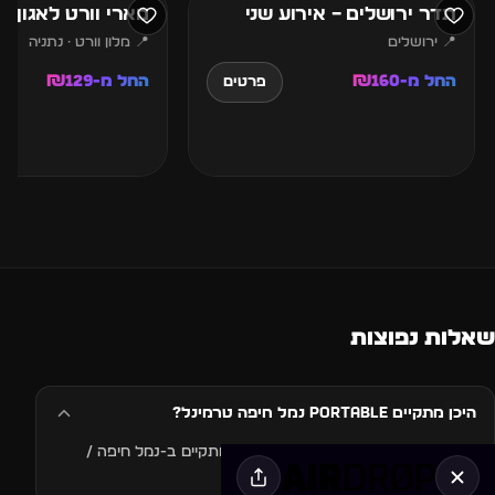
תדר ירושלים – אירוע שני
מארי וורט לאגון נ
📍 ירושלים
📍 מלון וורט · נתניה
החל מ-₪160
החל מ-₪129
פרטים
שאלות נפוצות
היכן מתקיים PORTABLE נמל חיפה טרמינל?
האירוע PORTABLE נמל חיפה טרמינל מתקיים ב-נמל חיפה /
טרמינל, חיפה, ישראל.