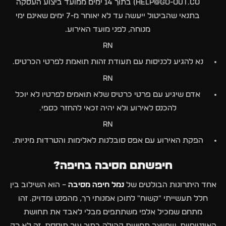
Help@go-out.co) בתוך 14 ימים ממועד ביצוע העסקה
בתנאי שהביטול ייעשה עד לא יאוחר מ-7 ימים שאינם ימי
מנוחה, לפני מועד האירוע.
rn
נא להגיע לכניסות עם תעודת זהות תואמת לפרטי הכרטיס.
rn
אדם שיגיע עם פרטי כרטיס שלא תואמים לפרטיו לא יוכל
להכנס לאירוע ולא יהיה זכאי להחזר כספי.
rn
הפקת האירוע עם אפס סובלנות לאלימות והטרדות מיניות.
חיפשתם מסיבה בחיפה?
אחד היתרונות הבולטים של
נמל חיפה מסיבה
– הוא השילוב בין
חלל תעשייתי "קשוח" לתוכן אמנותי רך, מהפנט ומדויק. זהו
מתחם שמכיל אלפי משתתפים מבלי לאבד את תחושת
האינטימיות, שמייצר תחושת קהילה בתוך עיר תוססת. זה לא רק