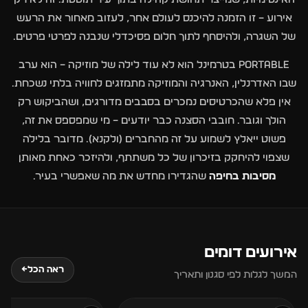
אירוע – זו הזמנה להיכנס לעולם אחר, לעזוב מאחור את הרעש
של השגרה, ולהיסחף לתוך חלום פסיכדלי שנבנה לפרטי פרטים.
PORTABLE בטרמינל הוא לא עוד לילה של מוזיקה – הוא ערב
שבו האדרנלין, האנרגיה והמוזיקה מתמזגים לחוויה בלתי נשכחת.
אין פלא שהכרטיסים נמכרים בסבבים מדורגים, ושהביקוש רק
הולך וגובר. חובבי הסצנה כבר יודעים – מי שמפספס את זה,
פשוט ייאלץ לשמוע על זה מהחברים (ולקנא). מדובר בלילה
שצפוי להיחקק בזיכרון של כל משתתף, ולהיזכר כאחת מאותן
מסיבות בחיפה
שהגדירו מחדש את מה שאפשרי בעיר.
אירועים דומים
7
6
ראה הכל
←
המשך לגלות לפי סגנון ותאריך
אוגוסט
אוגוסט