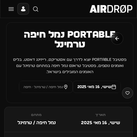
סגור
מה מחפשים?
PORTABLE נמל חיפה
📰
🔥
✈️
🎶
🎪
פסטיבלים
מועדונים
חו״ל
בקרוב
מגזין
טרמינל
טיפ: אפשר להקליד שם אומן, עיר, תאריך או שם חג.
פסטיבל PORTABLE יוצא לדרך עם אסטריקס, רייזינג דאסט, בליס
ואומנים נוספים, פסטיבל טראנס נמל חיפה במתחם טרמינל עם
האומנים המובילים בישראל.
שישי, 16 מאי 2025
נמל חיפה / טרמינל · חיפה
תאריך
מתחם
שישי, 16 מאי 2025
נמל חיפה / טרמינל