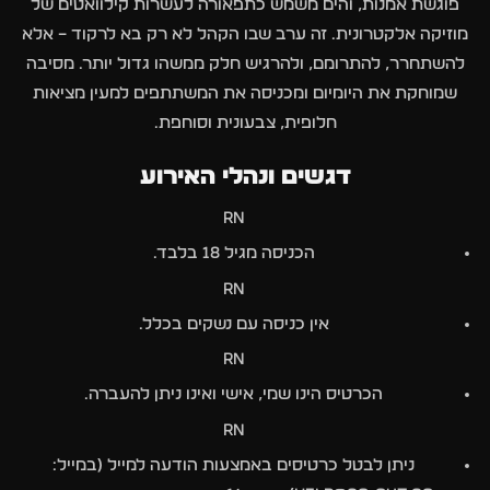
פוגשת אמנות, והים משמש כתפאורה לעשרות קילוואטים של
מוזיקה אלקטרונית. זה ערב שבו הקהל לא רק בא לרקוד – אלא
להשתחרר, להתרומם, ולהרגיש חלק ממשהו גדול יותר. מסיבה
שמוחקת את היומיום ומכניסה את המשתתפים למעין מציאות
חלופית, צבעונית וסוחפת.
דגשים ונהלי האירוע
rn
הכניסה מגיל 18 בלבד.
rn
אין כניסה עם נשקים בכלל.
rn
הכרטיס הינו שמי, אישי ואינו ניתן להעברה.
rn
ניתן לבטל כרטיסים באמצעות הודעה למייל (במייל: