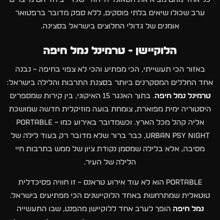
ערב שכולו שיאים בלתי פוסקים, ללא ספק מדובר ברפטואר
אומנים של גדולי החלוצים בישראל בסצינה.
הלוקיישן - טרמינל נמל חיפה
באזור הכי תעשייתי, הכי מפתיע והכי לא צפוי בחיפה – נבנה
אחד החללים המסקרנים ביותר בסצנת התרבות והלילה בישראל:
טרמינל נמל חיפה
. בתוך האנגר 15 האיקוני, בין קירות שמספרים
היסטוריה ימית מפוארת, צומחת בועה מוזיקלית חדשה שמושכת
אליה קהל מכל הארץ. וכשמדובר באירוע כמו PORTABLE –
URBAN PSY NIGHT, כבר ברור שלא מדובר רק בעוד לילה של
מסיבה, אלא בלילה שמסמן נקודת ציון של ממש בתרבות חיי
הלילה של העיר.
PORTABLE הוא לא עוד אירוע טראנס – זו חוויה פסיכדלית
טוטאלית שמתרחשת באחד הלוקיישנים הכי מפתיעים בישראל.
נמל חיפה
הופך לערב אחד ללוקיישן מהפנט, שבו התעשייה