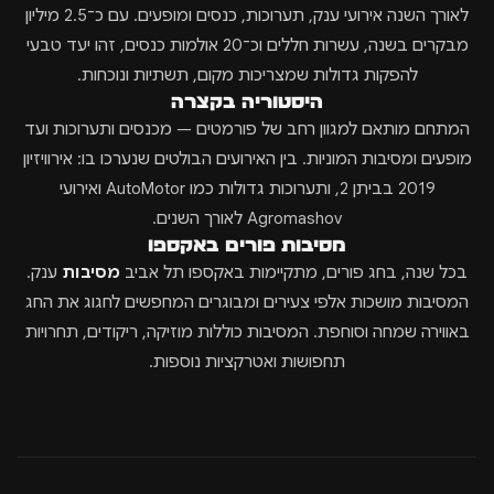
לאורך השנה אירועי ענק, תערוכות, כנסים ומופעים. עם כ־2.5 מיליון
מבקרים בשנה, עשרות חללים וכ־20 אולמות כנסים, זהו יעד טבעי
להפקות גדולות שמצריכות מקום, תשתיות ונוכחות.
היסטוריה בקצרה
המתחם מותאם למגוון רחב של פורמטים — מכנסים ותערוכות ועד
מופעים ומסיבות המוניות. בין האירועים הבולטים שנערכו בו: אירוויזיון
2019 בביתן 2, ותערוכות גדולות כמו AutoMotor ואירועי
Agromashov לאורך השנים.
מסיבות פורים באקספו
בכל שנה, בחג פורים, מתקיימות באקספו תל אביב
מסיבות
ענק.
המסיבות מושכות אלפי צעירים ומבוגרים המחפשים לחגוג את החג
באווירה שמחה וסוחפת. המסיבות כוללות מוזיקה, ריקודים, תחרויות
תחפושות ואטרקציות נוספות.