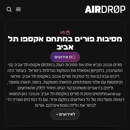
סגור
מה מחפשים?
חג
🎪
פסטיבלים
🎶
מועדונים
✈️
חו״ל
🔥
בקרוב
מסיבות פורים במתחם אקספו תל
אביב
טיפ: אפשר להקליד שם אומן, עיר, תאריך או שם חג.
0
אירועים
פורים 2026 מביא איתו את מסיבות הענק במתחם אקספו תל אביב (גני
התערוכה), בלוקיישן שמארח את ההפקות הגדולות בישראל. בעמוד הזה
ריכזנו עבורכם את כל מסיבות פורים 2026 באקספו תל אביב: אירועי
תחפושות עם אלפי משתתפים, תפאורה מושקעת, במות, תאורה וסאונד,
וליינים בז׳אנרים משתנים.קוד הנחה מיוחד לחלק מהאירועים:
airdropמחפשים מסיבת פורים באקספו תל אביב 2026? כאן תמצאו
רשימה מעודכנת של כל האירועים במקום אחד, עם כל הפרטים שצריך כדי
לבחור את הלילה שמתאים לכם. אודות
לאירועים