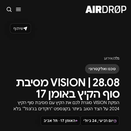
סגור
מה מחפשים?
שיתוף
🎪
פסטיבלים
🎶
מועדונים
✈️
חו״ל
🔥
בקרוב
טיפ: אפשר להקליד שם אומן, עיר, תאריך או שם חג.
גלה
/
אירוע
טכנו ואלקטרוני
28.08 | VISION מסיבת
סוף הקיץ באומן 17
הפקת VISION סוגרת לכם את הקיץ עם מסיבת סוף הקיץ
2024 על הצד הטוב ביותר בקונספט "רוקדים בג'ונגל" בלא
פחות מהלוקיישן - האומן 17 X הגן האורבני.
◷
יום רביעי, 24 ביולי
⌖
האומן 17 · תל אביב