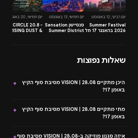
יום רביעי, 12 באוגוסט
יום חמישי, 13 באוגוסט
יום חמישי, 20 באוגוסט
יו
Summer Festival
סנסיישן Sensation
CIRCLE 20.8 -
-
2026 בהאנגר 17 תל
Summer District
RISING DUST &
l
אביב
בהרצליה פיתוח -
PETTRA & OMNYA
ח
13.8.26
שאלות נפוצות
היכן מתקיים 28.08 | VISION מסיבת סוף הקיץ
+
באומן 17?
מתי מתקיים 28.08 | VISION מסיבת סוף הקיץ
+
באומן 17?
איזה סגנון מוזיקה ב-28.08 | VISION מסיבת סוף
+