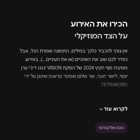
הכירו את האירוע
על הצד המוזיקלי
אין צורך להכביר כלכך במילים, התמונה אומרת הכל, אבל
נסדר לכם שוב את האוזניים (או את העיניים...), באירוע
מסיבת סוף הקיץ 2024 של הפקת VISION ינגנו דיג'י ערן
יוסף, ליאור זאבי, אור שלום ואפטר טראנס שינוגן על ידי
TETRAKORD.
לוקיישן ופרטים נוספים 🌳
לקרוא עוד
מי שעוד לא הספיק להיחשף למתחם האומן 17 בתל אביב
טכנו ואלקטרוני
(אם יש מישהו כזה) אנחנו נספר לכם שמדובר בבירת
מסיבות
תל אביבית שמשכה אליה את האומנים הגדולים