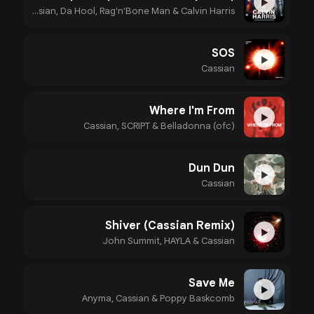
▶
YOTTO, Cassian, Da Hool, Rag'n'Bone Man & Calvin Harris
SOS
▶
Cassian
Where I'm From
▶
Cassian, SCRIPT & Belladonna (ofc)
Dun Dun
▶
Cassian
Shiver (Cassian Remix)
▶
John Summit, HAYLA & Cassian
Save Me
▶
Anyma, Cassian & Poppy Baskcomb