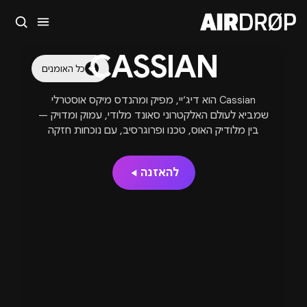
סגור
CASSIAN
מה מחפשים?
כל האומנים
🎪
פסטיבלים
🎶
מועדונים
✈️
חו״ל
🔥
בקרוב
Cassian הוא דיג׳יי, מפיק ומהנדס מיקס אוסטרלי
טיפ: אפשר להקליד שם אומן, עיר, תאריך או שם חג.
שמביא לעולם האלקטרוני סאונד מלודי, עמוק ומדויק —
בין מלודיק האוס, טכנו ופרוגרסיב, עם נוכחות חזקה
בבמות הגדולות בעולם.
להאזנה