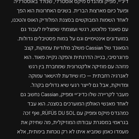
דיג׳יי, מפיק ומהנדס מיקס אוסטרלי, שנולד באוסטרליה
ופועל כיום מארצות הברית. בשנים האחרונות הוא הפך
לאחד השמות המבוקשים בסצנת המלודיק האוס והטכנו,
עם סאונד מלוטש, רגשי ועוצמתי שמצליח לעבוד גם
במועדונים אינטימיים וגם על במות פסטיבלים גדולות.
הסאונד של Cassian משלב מלודיות עמוקות, קצב
פרוגרסיבי, בנייה הדרגתית והפקה נקייה מאוד. הוא
מזוהה עם מוזיקה אלקטרונית שמחברת בין רגש
לאנרגיה רחבתית — כזו שיודעת להישאר עמוקה
ומדויקת, אבל גם לייצר רגעי שיא גדולים בקהל.
מעבר לקריירה שלו כדיג׳יי ומפיק, Cassian נחשב גם
לאחד מאנשי האולפן המוערכים בסצנה. הוא עבד
כמהנדס מיקס ומפיק עם RÜFÜS DU SOL, ואף זכה
בגראמי במסגרת עבודתו המוזיקלית, מה שחיזק את
מעמדו כאמן שמביא איתו לא רק נוכחות בימתית, אלא