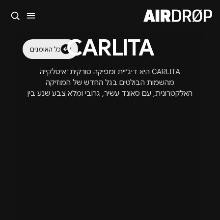
סגור
CARLITA
מה מחפשים?
כל האומנים
🎪
פסטיבלים
🎶
מועדונים
✈️
חו״ל
🔥
בקרוב
CARLITA היא דיג׳יית ומפיקה טורקית־איטלקייה
טיפ: אפשר להקליד שם אומן, עיר, תאריך או שם חג.
מהשמות הבולטים בגל החדש של המוזיקה
האלקטרונית, עם סאונד עשיר, גרובי ומלא צבע שנע בין
האוס, טכנו, דאונטמפו ואלקטרוניקה אורגנית.