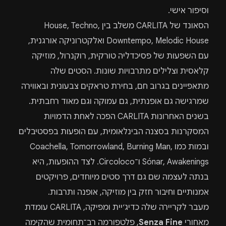
וסיפור אישי.
הסאונד של CARLITA משלב בין House, Techno,
Downtempo, Melodic House ואלקטרוניקה אורגנית,
עם השפעות של פסיכדליה טורקית, רוקנרול, מוזיקה
קלאסית וצלילים מתרבויות שונות. הסטים שלה
מתאפיינים בגרוב חם, בחירת טראקים צבעונית ובאווירה
שמרגישה גם אופנתית, גם עמוקה וגם מאוד רחבתית.
בשנים האחרונות CARLITA הפכה לאחת הדמויות
המסקרנות בסצנה הבינלאומית, עם הופעות בפסטיבלים
ובמות כמו Coachella, Tomorrowland, Burning Man,
Sónar, Awakenings ו־Circoloco. לצד ההופעות, היא
בנתה לעצמה שם גם דרך סטים מיוחדים, פרויקטים
אמנותיים וחיבור חזק בין מוזיקה, אופנה ותרבות.
מעבר לקריירה שלה כדיג׳יית ומפיקה, CARLITA עומדת
מאחורי
Senza Fine
, פלטפורמה רב־תחומית שהקימה