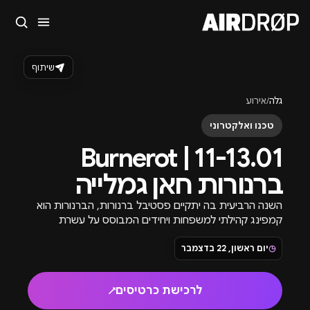
סגור
מה מחפשים?
שיתוף
🎪
פסטיבלים
🎶
מועדונים
✈️
חו״ל
🔥
בקרוב
גלה
/
אירוע
טיפ: אפשר להקליד שם אומן, עיר, תאריך או שם חג.
טכנו ואלקטרוני
11-13.01 | Burnerot
ברנורות חאן גמלייה
השנה הרביעית בה יתקיים פסטיבל ברנורות, הברנורות הוא
קמפינג קהילתי למשפחות ויחידים המבוסס על עשרת
העקרונות ופועל על 100% השתתפות.
◷
יום ראשון, 22 בדצמבר
לרכישת כרטיסים
↗