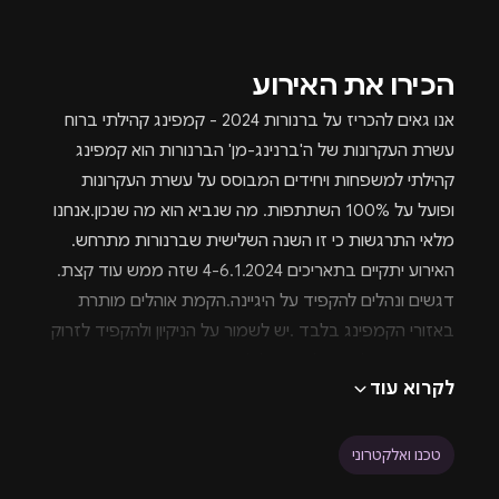
הכירו את האירוע
אנו גאים להכריז על ברנורות 2024 - קמפינג קהילתי ברוח
עשרת העקרונות של ה'ברנינג-מן' הברנורות הוא קמפינג
קהילתי למשפחות ויחידים המבוסס על עשרת העקרונות
ופועל על 100% השתתפות. מה שנביא הוא מה שנכון.אנחנו
מלאי התרגשות כי זו השנה השלישית שברנורות מתרחש.
האירוע יתקיים בתאריכים 4-6.1.2024 שזה ממש עוד קצת.
דגשים ונהלים להקפיד על היגיינה.הקמת אוהלים מותרת
באזורי הקמפינג בלבד .יש לשמור על הניקיון ולהקפיד לזרוק
את האשפה לפחים.להשתדל להשתמש במוצרים רב
לקרוא עוד
פעמייםיש להשמע להנחיות צוות המקום.יש להקפיד על כל
הנחייה אחרת של משרד הבריאות.מכירת המקומות לקמפינג
פתוחה לכל הקהילה אך ההפקה לא מתחייבת לכבד כל רוכש
טכנו ואלקטרוני
בכרטיס ואנו שומרים לעצמנו את הזכות לבטל כל כרטיס