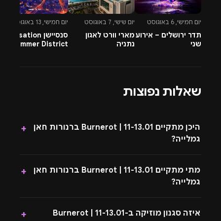
יום חמישי, 6 באוגוסט
יום שישי, 7 באוגוסט
יום חמישי, 13 באוגוסט
יו
תדר ירושלים – אירוע
מארי וורט לאגון
סנסיישן Sensation
-
שני
נתניה
Summer District
&
בהרצליה פיתוח -
A
13.8.26
שאלות נפוצות
היכן מתקיים 11-13.01 | Burnerot ברנורות חאן
+
גמלייה?
מתי מתקיים 11-13.01 | Burnerot ברנורות חאן
+
גמלייה?
איזה סגנון מוזיקה ב-11-13.01 | Burnerot
+