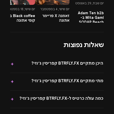
יו
יום שבת, 29 באוגוסט
יום שישי, 4 בספטמבר
יום שישי, 18 בספטמבר
Adam Ten b2b
זאמנה X פריימר
Black coffee בלאק
Mita Gami ב-
אתונה
קופי אתונה
ל
SODAP Beach
שאלות נפוצות
היכן מתקיים BTRFLY.FX קפריסין ג׳וזי?
+
מתי מתקיים BTRFLY.FX קפריסין ג׳וזי?
+
כמה עולה כרטיס ל-BTRFLY.FX קפריסין ג׳וזי?
+