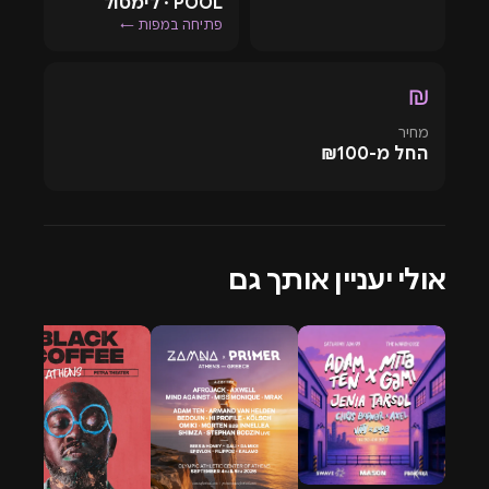
POOL · לימסול
בעיצוב המודרני ובשירות המעולה, מה שהופך אותה לבחירה
פתיחה במפות ←
טבעית לאירוע בסדר גודל כזה. הקהל יוכל ליהנות מנופים
עוצרי נשימה, בריזה מרעננת מהים וסאונד איכותי שימלא
₪
את החלל, כל זאת תוך כדי חוויה חברתית ותרבותית עשירה.
מחיר
החל מ-₪100
אולי יעניין אותך גם