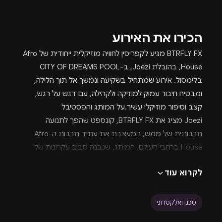
הכירו את האירוע
BTRFLY FX מגיע לקפריסין לחוויה מוזיקלית ייחודית של Afro
House, בהובלת Joezi, ב-CITY OF DREAMS POOL
בלימסול. אירוע שמתחיל בשקיעה ונמשך אל תוך הלילה,
ומבטיח חיבור עמוק למוזיקה ולקהילה, עם דגש על רגש,
קצב וסיפור מוזיקלי עשיר.על המותג והפסטיבל
Joezi מציג את BTRFLY FX, קונספט שהפך לתנועה
תרבותית של ממש, המעצבת את עתיד תרבות ה-Afro
House ברחבי העולם. המותג, שנבנה סביב עקרונות של
רגש עמוק, קצב סוחף וחיבור אנושי, הוא הרבה יותר מסתם
לקרוא עוד
לייבל מוזיקלי. BTRFLY FX צבר הכרה בינלאומית והפך לשם
דבר בסצנות המובילות של איביזה, טולום, מיקונוס, דובאי
ומעבר להן, בזכות ההופעות הבלתי נשכחות וההוצאות
טכנו ואלקטרוני
המוזיקליות המסיביות שלו. זוהי לא עוד מסיבה רגילה, אלא