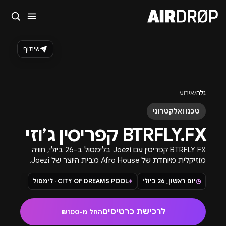
סגור
מה מחפשים?
שיתוף
🎪
פסטיבלים
🎶
מועדונים
✈️
חו״ל
🔥
בקרוב
טיפ: אפשר להקליד שם אומן, עיר, תאריך או שם חג.
גלה
/
אירוע
טכנו ואלקטרוני
BTRFLY.FX קפריסין ג׳וזי
BTRFLY FX קפריסין עם Joezi בלימסול ב-26 ביולי, חוויה
מוזיקלית מיוחדת של Afro House מבית היוצר של Joezi.
◷
יום ראשון, 26 ביולי
⌖
CITY OF DREAMS POOL · לימסול
לרכישת כרטיסים
החל מ-₪100