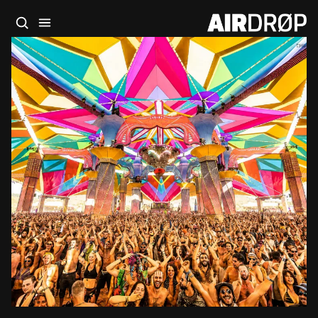
סגור
מה מחפשים?
🎪
פסטיבלים
🎶
מועדונים
✈️
חו״ל
🔥
בקרוב
טיפ: אפשר להקליד שם אומן, עיר, תאריך או שם חג.