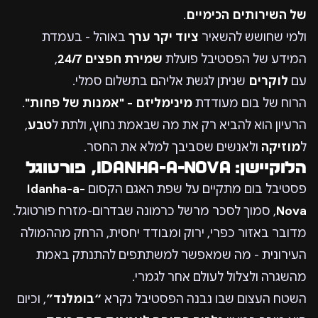
של השירותים הכימיים
.
ולמי שחושש להשאיר
ציוד יקר ערך
באוהל - בעמדת
המידע של הפסטיבל פועלת
שמירת חפצים 24/7
,
עם
לוקרים
שניתן לגשת אליהם בתשלום סמלי.
הרוח של בום מעודדת
מינימליזם - "אמנות של פחות"
.
הרעיון הוא להביא רק את מה שבאמת נחוץ, ולתת ל
טבע
,
ל
מוזיקה
ולאנשים שסביבך למלא את החסר.
הלוקיישן: Idanha-a-Nova, פורטוגל
פסטיבל בום מתקיים על שפת האגם הקסום
Idanha-a-
Nova
, סמוך לסכר מרשל כרמונה שבדרום-מזרח פורטוגל.
מדובר באזור כפרי, ירוק ומבודד יחסית, הרחק מההמולה
העירונית - מה שמאפשר למשתתפים להתנתק באמת
מהשגרה ולצלול לעולם אחר לגמרי.
השטח העצום שבו נבנה הפסטיבל נקרא
“בומלנד”
, וכיום