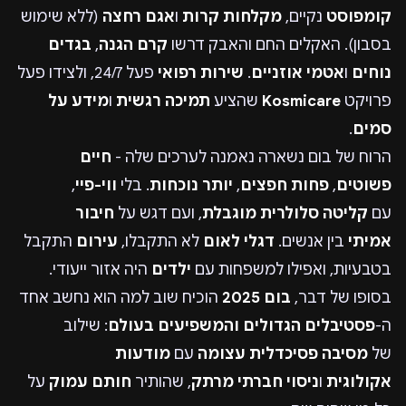
קומפוסט
נקיים,
מקלחות קרות
ו
אגם רחצה
(ללא שימוש
בסבון). האקלים החם והאבק דרשו
קרם הגנה
,
בגדים
נוחים
ו
אטמי אוזניים
.
שירות רפואי
פעל 24/7, ולצידו פעל
פרויקט
Kosmicare
שהציע
תמיכה רגשית
ו
מידע על
סמים
.
הרוח של בום נשארה נאמנה לערכים שלה -
חיים
פשוטים
,
פחות חפצים
,
יותר נוכחות
. בלי
ווי-פיי
,
עם
קליטה סלולרית מוגבלת
, ועם דגש על
חיבור
אמיתי
בין אנשים.
דגלי לאום
לא התקבלו,
עירום
התקבל
בטבעיות, ואפילו למשפחות עם
ילדים
היה אזור ייעודי.
בסופו של דבר,
בום 2025
הוכיח שוב למה הוא נחשב אחד
ה-
פסטיבלים הגדולים והמשפיעים בעולם
: שילוב
של
מסיבה פסיכדלית עצומה
עם
מודעות
אקולוגית
ו
ניסוי חברתי מרתק
, שהותיר
חותם עמוק
על