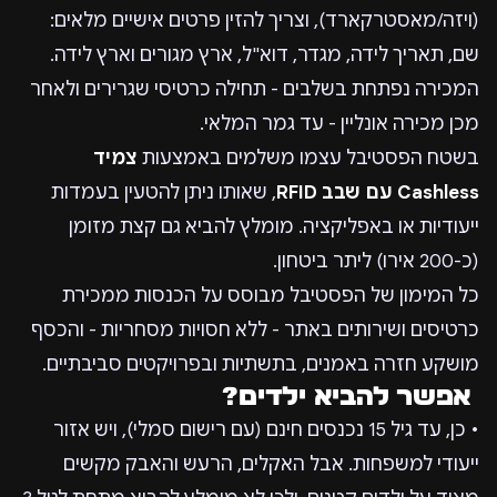
(ויזה/מאסטרקארד), וצריך להזין פרטים אישיים מלאים:
שם, תאריך לידה, מגדר, דוא"ל, ארץ מגורים וארץ לידה.
המכירה נפתחת בשלבים - תחילה כרטיסי שגרירים ולאחר
מכן מכירה אונליין - עד גמר המלאי.
בשטח הפסטיבל עצמו משלמים באמצעות
צמיד
Cashless עם שבב RFID
, שאותו ניתן להטעין בעמדות
ייעודיות או באפליקציה. מומלץ להביא גם קצת מזומן
(כ-200 אירו) ליתר ביטחון.
כל המימון של הפסטיבל מבוסס על הכנסות ממכירת
כרטיסים ושירותים באתר - ללא חסויות מסחריות - והכסף
מושקע חזרה באמנים, בתשתיות ובפרויקטים סביבתיים.
אפשר להביא ילדים?
• כן, עד גיל 15 נכנסים חינם (עם רישום סמלי), ויש אזור
ייעודי למשפחות. אבל האקלים, הרעש והאבק מקשים