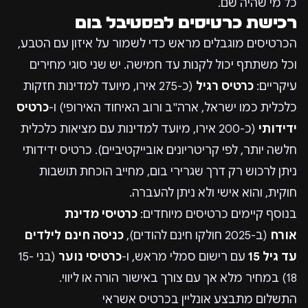
כל מי שהיה שם.
רכישת כרטיסים לפסטיבל בום
הכרטיסים מוגבלים מראש כדי לשמור על איזון עם הטבע,
וכל משתתף יכול לקנות עד חמישה. יש שני סוגי מחירים
עיקריים:
כרטיס רגיל
(כ-275 אירו, מיועד למדינות חזקות
כלכלית כמו ישראל, ארה"ב ורוב האיחוד האירופי) ו-
כרטיס
ידידותי
(כ-200 אירו, מיועד למדינות עם מציאות כלכלית
חלשה יותר, לפי קריטריונים אובייקטיביים). כרטיס ידידותי
ניתן לרכוש רק דרך שגרירי בום, מחייב הוכחת תושבות
חוקית, והוא אישי ולא ניתן להעברה.
בנוסף קיימים כרטיסים מיוחדים:
כרטיסי מדינת
אורח
(ב-2025 חולקו חינם להודים),
כניסה חינם לילדים
עד גיל 15
עם רישום סמלי מראש, ו-
כרטיסי נוער
(בני 15-
18) במחיר מלא אך עם צורך באישור הורה או ליווי.
התשלום מתבצע אונליין בכרטיס אשראי