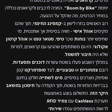
פרטיים,
קרוואנים
ואפילו באופניים במסגרת
יוזמת
“Boom by Bike”
. החניה לרכבים ולקרוואנים נכללה
במחיר הכרטיס, מה שהקל על ההגעה.
רוב האנשים בחרו לישון ב-
קמפינג החינמי
, תוך שהם
מקימים
אוהל אישי
- חוויה בסיסית אך אותנטית. מי
שחיפש יותר
נוחות
שכר
טיפי
,
סטאר טנט
או
אוהל קרטון
אקולוגי
. היו גם משתתפים שהגיעו עם קרוואנים, למרות
שלא היה
חיבור לחשמל
.
במהלך השבוע פעלו בשטח עשרות
דוכנים
ו
מסעדות
,
רובם
צמחוניים
או
טבעוניים
, לצד
סופרמרקט
קטן
שסיפק מצרכים בסיסיים.
מים לשתייה
חולקו בחינם
בברזיות הפזורות בשטח, תוך הקפדה על
חיסכון במשאב
היקר הזה
. התשלום בוצע באמצעות
מערכת
Cashless
עם
צמיד RFID
.
לרשות המשתתפים עמדו
שירותי