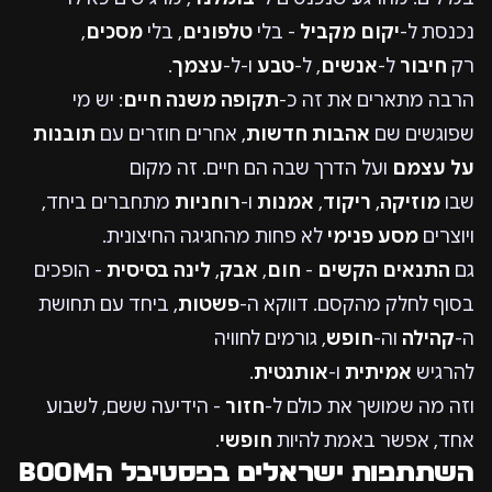
נכנסת ל-
יקום מקביל
- בלי
טלפונים
, בלי
מסכים
,
רק
חיבור
ל-
אנשים
, ל-
טבע
ו-ל-
עצמך
.
הרבה מתארים את זה כ-
תקופה משנה חיים
: יש מי
שפוגשים שם
אהבות חדשות
, אחרים חוזרים עם
תובנות
על עצמם
ועל הדרך שבה הם חיים. זה מקום
שבו
מוזיקה
,
ריקוד
,
אמנות
ו-
רוחניות
מתחברים ביחד,
ויוצרים
מסע פנימי
לא פחות מהחגיגה החיצונית.
גם
התנאים הקשים
-
חום
,
אבק
,
לינה בסיסית
- הופכים
בסוף לחלק מהקסם. דווקא ה-
פשטות
, ביחד עם תחושת
ה-
קהילה
וה-
חופש
, גורמים לחוויה
להרגיש
אמיתית
ו-
אותנטית
.
וזה מה שמושך את כולם ל-
חזור
- הידיעה ששם, לשבוע
אחד, אפשר באמת להיות
חופשי
.
השתתפות ישראלים בפסטיבל הBOOM