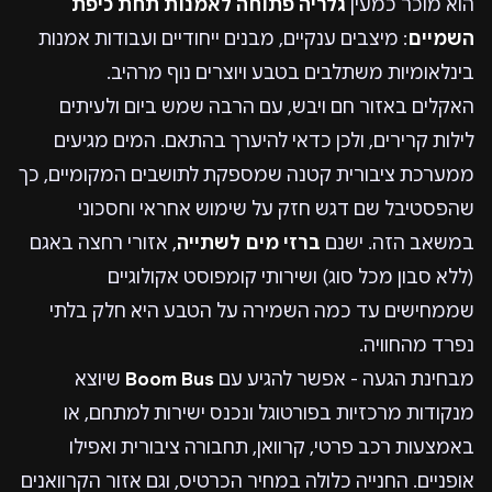
הוא מוכר כמעין
גלריה פתוחה לאמנות תחת כיפת
השמיים
: מיצבים ענקיים, מבנים ייחודיים ועבודות אמנות
בינלאומיות משתלבים בטבע ויוצרים נוף מרהיב.
האקלים באזור חם ויבש, עם הרבה שמש ביום ולעיתים
לילות קרירים, ולכן כדאי להיערך בהתאם. המים מגיעים
ממערכת ציבורית קטנה שמספקת לתושבים המקומיים, כך
שהפסטיבל שם דגש חזק על שימוש אחראי וחסכוני
במשאב הזה. ישנם
ברזי מים לשתייה
, אזורי רחצה באגם
(ללא סבון מכל סוג) ושירותי קומפוסט אקולוגיים
שממחישים עד כמה השמירה על הטבע היא חלק בלתי
נפרד מהחוויה.
מבחינת הגעה - אפשר להגיע עם
Boom Bus
שיוצא
מנקודות מרכזיות בפורטוגל ונכנס ישירות למתחם, או
באמצעות רכב פרטי, קרוואן, תחבורה ציבורית ואפילו
אופניים. החנייה כלולה במחיר הכרטיס, וגם אזור הקרוואנים