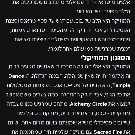
אלפים מישראל - יחד עם אלפי מתנדבים שמרכיבים את
ה"לב הפועם" של האירוע.
המוזיקה היא הלב של בום, עם דגש על פסיי-טראנס וסצנת
הפסיכדליה, אבל זה רק חלק מהסיפור. סדנאות, אמנות,
פרפורמנס וחשיבה אקולוגית משתלבים ליצירת מציאות
זמנית שמרגישה כמו עולם אחר לגמרי.
הסגנון המוזיקלי
המוזיקה היא אולי הסיבה המרכזית שאנשים מגיעים לבום,
והיא לגמרי חוויה שאין שנייה לה. הבמה הגדולה, ה-
Dance
Temple
, היא הבית של פסיי-טראנס בעוצמות שמטלטלות
את כל הגוף, אבל זו רק ההתחלה. כמה צעדים משם אפשר
למצוא את
Alchemy Circle
, מתחם שמרגיש כמו מעבדה
מוזיקלית - טכנו, דראם אנד בייס, מוזיקת בס וכל מיני
שילובים פסיכדליים שלא שמעתם בשום מקום אחר. יש גם
את
Sacred Fire
עם מוזיקה עולמית חיה שמחממת את