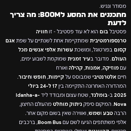
מסודר ונגיש.
מתכננים את המסע לBOOM: מה צריך
לדעת
פסטיבל
בום
הוא לא עוד פסטיבל - זו
חוויה
טרנספורמטיבית
שמתקיימת אחת לשנתיים על שפת
אגם
קסום
בפורטוגל, ומושכת
עשרות אלפי אנשים מכל
העולם
. מדובר ב
עיר זמנית
שמוקמת לשבוע ימים,
עם
מוזיקה
,
אמנות
,
קהילה
ואורח
חיים
אלטרנטיבי
שמבוסס על
קיימות
,
חופש
ו
חיבור
.
המהדורה האחרונה התקיימה בין
17 ל-24 ביולי
2025
ב-
בומלנד
, שטח עצום ומבודד ליד
Idanha-a-
Nova
. המיקום סיפק
ניתוק מוחלט
מהעולם החיצון,
הרבה
טבע
ו
שמש
, ואווירה שאין בשום מקום אחר.
אלפי משתתפים הגיעו לשם עם
Boom Bus
, ברכבים