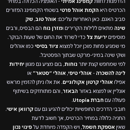
הזדמנות לחוות
קמפינג אמיתי
- האופציה הכלולה במחיר
הכרטיס היא
הקמת אוהל פרטי
בשטחי הקמפינג הפזורים
סביב האגם. כאן האחריות עליכם:
אוהל טוב
,
שק
שינה
מתאים ללילות הקרירים ו
מזרן נוח
הם הבסיס, ורבים
מוסיפים
יריעת צל
כדי לשרוד את החום של שעות הבוקר.
מי שמגיע פחות מוכן יוכל למצוא
ציוד בסיסי
כמו אוהלים
ושקי שינה במיני-מרקט שבתוך הפסטיבל.
למי שמחפש קצת יותר
נוחות
, בום מציע גם מגוון
יחידות
לינה להשכרה
-
אוהלי טיפי
,
אוהלי “סטאר”
או
אפילו
אוהלי קרטון אקולוגיים
. את אלו ניתן להזמין מראש
אונליין או למצוא באזור
הבאזר
, והם מתוחזקים בשיתוף
פעולה עם
חברת Utopia
.
חובבי הדרכים החופשיות יכולים להגיע גם עם
קרוואן אישי
.
החניה כלולה במחיר הכרטיס, אך חשוב לדעת
שאין
אספקת חשמל
, ויש הקפדה מיוחדת על
פינוי נכון