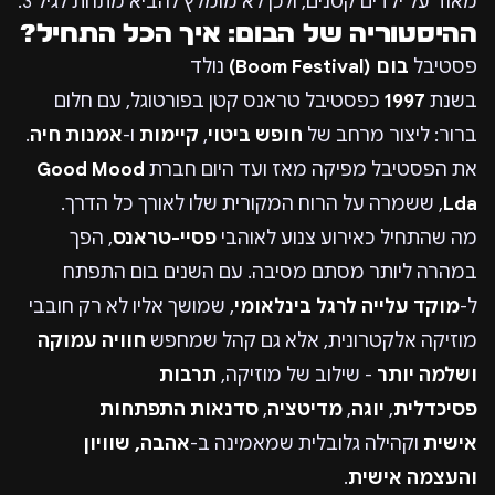
מאוד על ילדים קטנים, ולכן לא מומלץ להביא מתחת לגיל 3.
ההיסטוריה של הבום: איך הכל התחיל?
פסטיבל
בום (Boom Festival)
נולד
בשנת
1997
כפסטיבל טראנס קטן בפורטוגל, עם חלום
ברור: ליצור מרחב של
חופש ביטוי
,
קיימות
ו-
אמנות חיה
.
את הפסטיבל מפיקה מאז ועד היום חברת
Good Mood
Lda
, ששמרה על הרוח המקורית שלו לאורך כל הדרך.
מה שהתחיל כאירוע צנוע לאוהבי
פסיי-טראנס
, הפך
במהרה ליותר מסתם מסיבה. עם השנים בום התפתח
ל-
מוקד עלייה לרגל בינלאומי
, שמושך אליו לא רק חובבי
מוזיקה אלקטרונית, אלא גם קהל שמחפש
חוויה עמוקה
ושלמה יותר
- שילוב של מוזיקה,
תרבות
פסיכדלית
,
יוגה
,
מדיטציה
,
סדנאות התפתחות
אישית
וקהילה גלובלית שמאמינה ב-
אהבה, שוויון
והעצמה אישית
.