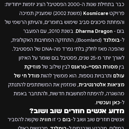
כבר בתחילת שנות ה-2000 הפסטיבל הציג יוזמות ייחודיות:
פרויקט
Kosmicare
(משנת 2002) שמעניק תמיכה
והפחתת סיכונים סביב שימוש בחומרים, והעיתון הרשמי של
בום -
Dharma Dragon
. בשנת 2010, עם המעבר
ל-
בומלנד
(Boomland), התחזקה המחויבות האקולוגית,
שהפכה מאז לחלק בלתי נפרד מה-DNA של הפסטיבל.
לאורך יותר מ-25 שנים, פסטיבל בום שומר על האיזון
בין
מסורת הפסיי-טראנס
לבין שילוב של
מוזיקת
עולם
ותרבויות נוספות. הוא ממשיך להוות
מודל חי של
מציאות אלטרנטיבית
, שמזמין את המשתתפים להתנתק
מהשגרה, להיפתח למחשבות חדשות, ולהתחבר באמת
ל-
כאן ועכשיו
.
מדוע אנשים חוזרים שוב ושוב?
אנשים חוזרים שוב ושוב ל-
בום
כי זו
חוויה
שקשה להסביר
במילים. מהרגע שנכנסים ל-
בומלנד
, מרגישים כאילו