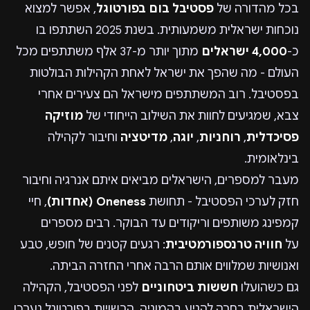
בכל מהדורה של
פסטיבל בום בפורטוגל
, אפשר למצוא
נוכחות ישראלית משמעותית. בשנת 2025 השתתפו בו
כ-
4,000 ישראלים
מתוך יותר מ-37 אלף משתתפים מכל
העולם - מה שהפך את ישראל לאחת הקהילות הבולטות
בפסטיבל. רוב המשתתפים מישראל הם צעירים אחרי
צבא, שמגיעים לחוות את השילוב הייחודי של
מוזיקה
פסיכדלית
,
רוחניות
,
יוגה
,
מדיטציה
וחיבור לקהילה
בינלאומית.
מעבר למספרים, הישראלים מביאים איתם אנרגיה וחיבור
חזק לערכי הפסטיבל - תחושת
Oneness (אחדות)
, חיי
קמפינג משותפים וריקודים עד הבוקר. רבים מספרים
על
חוויה טרנספורמטיבית
: רגעים קטנים של חופש, טבע
ואנושיות שמלווים אותם הרבה אחרי החזרה הביתה.
גם כשהועלו
חששות ביטחוניים
לפני הפסטיבל, הקהילה
הישראלית בחרה להגיע בהמוניה. הרשויות בפורטוגל נערכו